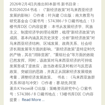
2026年2月4日共推出80本新书 新书目录：
B20260204 书名：《”新经济政策”对马来西亚经济
发展的影响》 ◎作者：叶兴建 ◎出版：南大教育与
研究基金会 ◎索书号：574.386 / 9 ◎藏书地点：13
楼书库D区 ◎内容提要： 本书从发展经济学、民族
主义、制度经济学的理论视野，梳理“新经济政策”的
成因、基本内涵及其历史演变，分析“新经济政策”对
马来西亚经济结构、区域发展、政商关系、社会经
济长期发展等方面的影响。“新经济政策”是特定时代
的产物，其在“消除贫困”、“重组社会”等方面的效能
已然发挥。同时，该政策对马来西亚经济的可持续
发展形成了逆效应，故当政者应及时检讨与反思该
政策、突破旧的思路，并真正从国家经济发展绩效
考量，调整经济发展政策。 书名：《马来西亚族群
关系:和谐与冲突》 ◎作者：赛.胡先.阿里
著;B.K.Yeow译 ◎出版：策略资讯研究中心 ◎索书
号：574.386 / 8 ◎藏书地点：13楼书库D区 ◎内容
提要：
Read More …