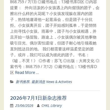
868.759 / 7(13) ◎藏书地点：13楼书库D区 ◎内容
提要： 外向活泼的小女孩遇上内向倔强的团子，会
擦出什么样的火花呢？小女孩发现躲在屋内的团
子，热情地邀请他一起逛庙会，但是团子十分抗
拒。小女孩离开后，团子开始感到孤单，于是悄悄
上街寻找小女孩。雨幕中，团子与小女孩相遇，并
且开始一场冒险。路途上，小女孩偶尔被其他事物
吸引目光、偶尔害怕退缩，但团子耐心地引领着她
直到抵达目的地。 我们都需要这样温柔坚定的团
子。或许，我们可以成为彼此的团子。 书名：
《嘘，不哭！》 ◎作者：苏飞 ◎出版：大将文化 ◎
索书号：868.759 / 7(12) ◎藏书地点：13楼书库D
区
Read More …
新书推荐
,
最新消息 News & Activities
2026年7月1日新杂志推荐
25/06/2026
CHKL Library