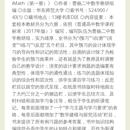
iMath（第一册）》 ◎作者：曹杨二中数学教研组
编 ◎出版：华东师范大学 ◎索书号：524.900 /
43(1) ◎藏书地点：13楼书库D区 ◎内容提要： 本
套校本教材共分为六册，依照《普通高中数学课程
标准（2017年版）》编写，编写队伍为曹杨二中数
学教研组，实力雄厚，全书分为“i预习”“i自测”“i演
变”“i练习”“i反思”五个栏目。其中预习的设计体现学
习的导向性和识记的简洁性；自测的设计除了为检
验学生的预习效果外，还有就是为了教师及时调整
自己的教学设计；演变的设计要求例题的选编要有
典型性，体现学习的通性通法；练习的选题体现知
识的综合性和层次性，供学生课后学习练习；反思
栏目以留空的形式呈现，在纸质书排版时特地留出
了大约三分之一的侧边栏，以便学生总结方法、及
时纠错和添加学习备注等，相当于学生的听课笔
记。每章前面增加了一个“学习主题与学习要求”的表
格，每章后面都增加了“数学建模与探究活动”栏目，
书末提供了所有例习题的参考答案，书中知识结构
编排符合高中学生的认知特点和规律，可作为新课