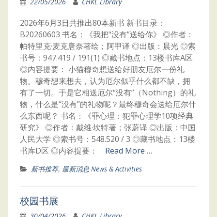
22/05/2026
CHKL Library
2026年6月3日共推出80本新书 新书目录：
B20260603 书名：《我把“没有”送给你》 ◎作者：
帕特里克·麦克唐奈著绘；阿甲译 ◎出版：晨光 ◎索
书号：947.419 / 191(1) ◎藏书地点：13楼书库A区
◎内容提要： 小猫穆奇想送给好朋友厄尔一份礼
物。穆奇想来想去，认为厄尔似乎什么都不缺，拥
有了一切。于是它相送厄尔“没有”（Nothing）的礼
物，什么是“没有”的礼物呢？最终穆奇会送给厄尔什
么东西呢？ 书名：《罪心理：犯罪心理学10项经典
研究》 ◎作者：戴维·坎特著；张蔚译 ◎出版：中国
人民大学 ◎索书号：548.520 / 3 ◎藏书地点：13楼
书库D区 ◎内容提要：
Read More …
新书推荐
,
最新消息 News & Activities
校园书展
30/04/2026
CHKL Library