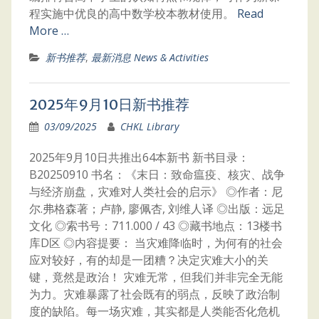
程实施中优良的高中数学校本教材使用。
Read
More …
新书推荐
,
最新消息 News & Activities
2025年9月10日新书推荐
03/09/2025
CHKL Library
2025年9月10日共推出64本新书 新书目录：
B20250910 书名：《末日：致命瘟疫、核灾、战争
与经济崩盘，灾难对人类社会的启示》 ◎作者：尼
尔.弗格森著；卢静, 廖佩杏, 刘维人译 ◎出版：远足
文化 ◎索书号：711.000 / 43 ◎藏书地点：13楼书
库D区 ◎内容提要： 当灾难降临时，为何有的社会
应对较好，有的却是一团糟？决定灾难大小的关
键，竟然是政治！ 灾难无常，但我们并非完全无能
为力。灾难暴露了社会既有的弱点，反映了政治制
度的缺陷。每一场灾难，其实都是人类能否化危机