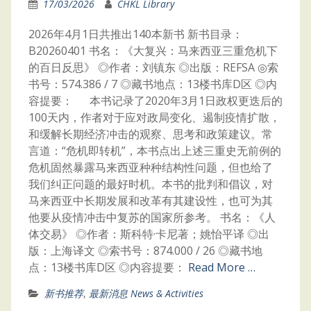
17/03/2026
CHKL Library
2026年4月1日共推出140本新书 新书目录：
B20260401 书名：《大复兴：马来西亚三重危机下
的百日反思》 ◎作者：刘镇东 ◎出版：REFSA ◎索
书号：574.386 / 7 ◎藏书地点：13楼书库D区 ◎内
容提要： 本书记录了2020年3月1日政权更迭后的
100天内，作者对于应对政局变化、遏制疫情扩散，
和缓解长期经济冲击的观察、思考和政策建议。常
言道：“危机即转机”，本书点出上述三重史无前例的
危机固然暴露马来西亚种种结构性问题，但也给了
我们纠正问题的最好时机。本书的批判和倡议，对
马来西亚中长期发展和改革有其建设性，也可为其
他要从疫情冲击中复苏的国家所参考。 书名：《人
体交易》 ◎作者：斯科特·卡尼著；姚怡平译 ◎出
版：上海译文 ◎索书号：874.000 / 26 ◎藏书地
点：13楼书库D区 ◎内容提要：
Read More …
新书推荐
,
最新消息 News & Activities