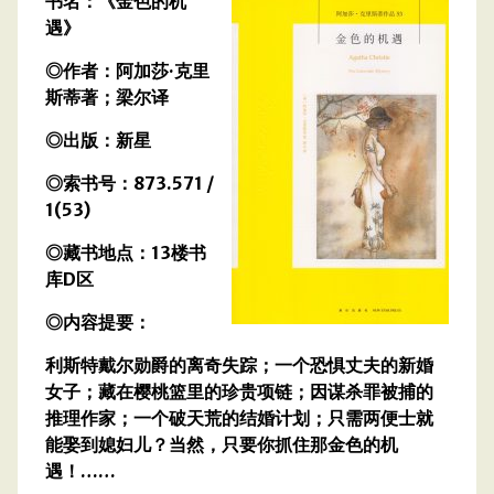
书名：《金色的机
遇》
◎作者：阿加莎·克里
斯蒂著；梁尔译
◎出版：新星
◎索书号：873.571 /
1(53)
◎藏书地点：13楼书
库D区
◎内容提要：
利斯特戴尔勋爵的离奇失踪；一个恐惧丈夫的新婚
女子；藏在樱桃篮里的珍贵项链；因谋杀罪被捕的
推理作家；一个破天荒的结婚计划；只需两便士就
能娶到媳妇儿？当然，只要你抓住那金色的机
遇！……