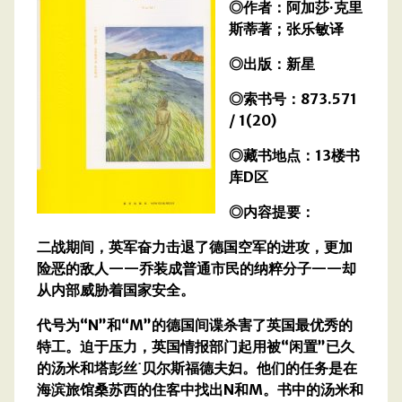
◎作者：阿加莎·克里
斯蒂著；张乐敏译
◎出版：新星
◎索书号：873.571
/ 1(20)
◎藏书地点：13楼书
库D区
◎内容提要：
二战期间，英军奋力击退了德国空军的进攻，更加
险恶的敌人——乔装成普通市民的纳粹分子——却
从内部威胁着国家安全。
代号为“N”和“M”的德国间谍杀害了英国最优秀的
特工。迫于压力，英国情报部门起用被“闲置”已久
的汤米和塔彭丝˙贝尔斯福德夫妇。他们的任务是在
海滨旅馆桑苏西的住客中找出N和M。书中的汤米和