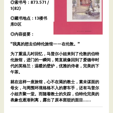
◎索书号：873.571 /
1(82)
◎藏书地点：13楼书
库D区
◎内容提要：
“我真的想去伯特伦旅馆——在伦敦。”
为了重温儿时回忆，马普尔小姐来到了伦敦的伯特
伦旅馆，进门的一瞬间，简直就像回到了爱德华时
代的英格兰：温暖的壁炉，优雅的侍者，完美的下
午茶。
就在这样一座旅馆，心不在焉的教士，素未谋面的
母女，与周围环境格格不入的赛车手，还有马普尔
小姐齐聚一堂。而随着教士的失踪，伯特伦完美的
表象也逐渐剥离，露出了原本斑驳的面目……