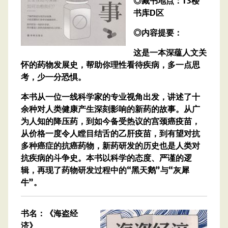
◎藏书地点：13楼
书库D区
◎内容提要：
这是一本深蕴人文关
怀的药物发展史，帮助你理性看待疾病，多一点思
考，少一分恐惧。
本书从一位一线科学家的专业视角出发，讲述了十
余种对人类健康产生深刻影响的新药的故事。从广
为人知的降压药，到如今备受热议的宫颈癌疫苗，
从价格一度令人瞠目结舌的乙肝疫苗，到有望对抗
多种癌症的抗癌药物，新药研发的历史也是人类对
抗疾病的斗争史。本书以科学的态度、严谨的逻
辑，再现了药物研发过程中的“黑天鹅”与“灰犀
牛”。
书名：《海盗经
济》