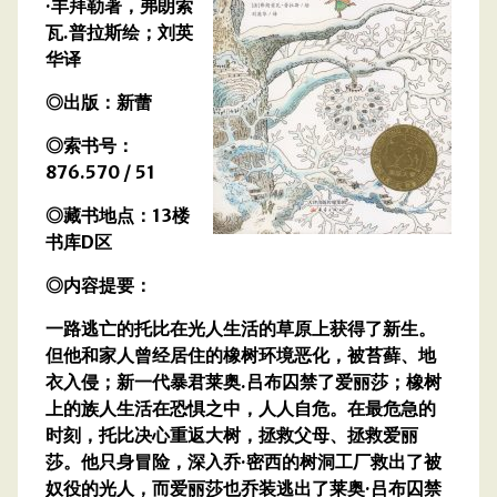
·丰拜勒著，弗朗索
瓦.普拉斯绘；刘英
华译
◎出版：新蕾
◎索书号：
876.570 / 51
◎藏书地点：13楼
书库D区
◎内容提要：
一路逃亡的托比在光人生活的草原上获得了新生。
但他和家人曾经居住的橡树环境恶化，被苔藓、地
衣入侵；新一代暴君莱奥.吕布囚禁了爱丽莎；橡树
上的族人生活在恐惧之中，人人自危。在最危急的
时刻，托比决心重返大树，拯救父母、拯救爱丽
莎。他只身冒险，深入乔·密西的树洞工厂救出了被
奴役的光人，而爱丽莎也乔装逃出了莱奥·吕布囚禁