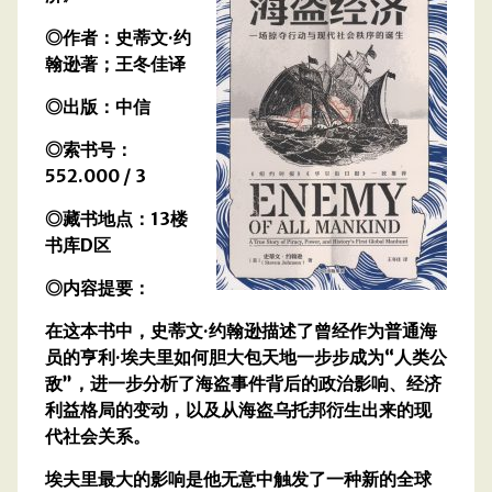
◎作者：史蒂文·约
翰逊著；王冬佳译
◎出版：中信
◎索书号：
552.000 / 3
◎藏书地点：13楼
书库D区
◎内容提要：
在这本书中，史蒂文·约翰逊描述了曾经作为普通海
员的亨利·埃夫里如何胆大包天地一步步成为“人类公
敌”，进一步分析了海盗事件背后的政治影响、经济
利益格局的变动，以及从海盗乌托邦衍生出来的现
代社会关系。
埃夫里最大的影响是他无意中触发了一种新的全球