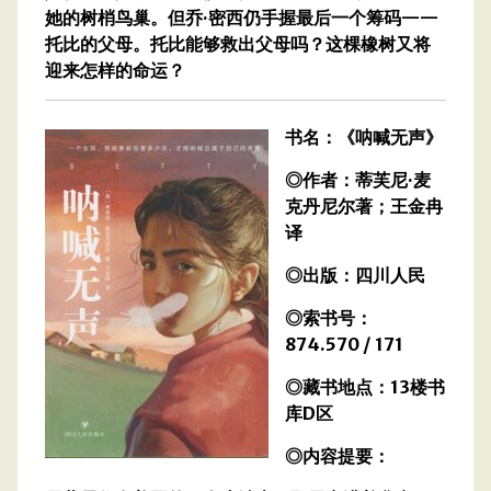
她的树梢鸟巢。但乔·密西仍手握最后一个筹码——
托比的父母。托比能够救出父母吗？这棵橡树又将
迎来怎样的命运？
书名：《呐喊无声》
◎作者：蒂芙尼·麦
克丹尼尔著；王金冉
译
◎出版：四川人民
◎索书号：
874.570 / 171
◎藏书地点：13楼书
库D区
◎内容提要：