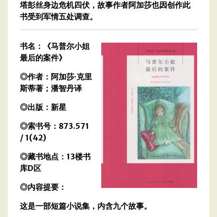
塔彭丝身边危机四伏，故事作者阿加莎也因创作此
书受到军情五处调查。
书名：《马普尔小姐
最后的案件》
◎作者：阿加莎·克里
斯蒂著；潘智丹译
◎出版：新星
◎索书号：873.571
/ 1(42)
◎藏书地点：13楼书
库D区
◎内容提要：
这是一部短篇小说集，内含九个故事。