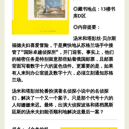
◎藏书地点：13楼书
库D区
◎内容提要：
汤米和塔彭丝·贝尔斯
福德夫妇喜爱冒险，于是爽快地从苏格兰场手中接
管了“国际卓越侦探所”，开门迎客。事实上，他们
的秘密任务是特别留意那些贴着俄国邮票，且邮票
背面写着数字十六的蓝色信件。更重要的是，如果
有人来到办公室提及数字十六，必须立刻通知苏格
兰场。
汤米和塔彭丝轮番扮演著名侦探小说中的名侦探
们，解决了一个又一个案子。只是那个代号十六的
人却姗姗来迟。最终，出演大侦探波洛和搭档黑斯
廷斯的汤米夫妇能否顺利地解决这最后一案？