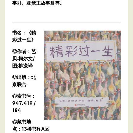
事群、亚瑟王故事群等。
书名：《精
彩过一生》
◎作者：芭
贝.柯尔文/
图;柳漾译
◎出版：北
京联合
◎索书号：
947.419 /
184
◎藏书地
点：13楼书库A区