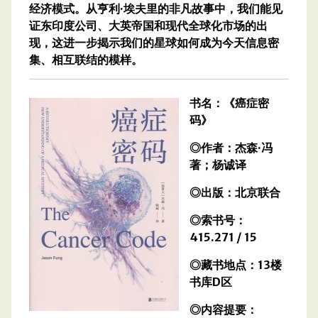
经济模式。从亨利·埃夫里的非凡故事中，我们能见
证东印度公司、大英帝国和现代全球化市场的出
现，这进一步揭示我们的星球如何成为今天信息密
集、相互联结的模样。
书名：《癌症密
码》
◎作者：杰森·冯
著；杨诚译
◎出版：北京联合
◎索书号：
415.271 / 15
◎藏书地点：13楼
书库D区
◎内容提要：