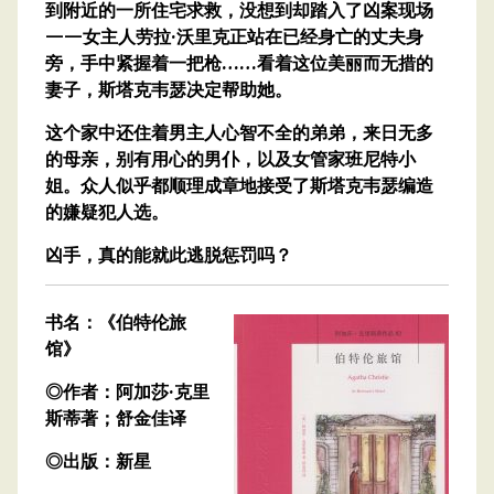
到附近的一所住宅求救，没想到却踏入了凶案现场
——女主人劳拉·沃里克正站在已经身亡的丈夫身
旁，手中紧握着一把枪……看着这位美丽而无措的
妻子，斯塔克韦瑟决定帮助她。
这个家中还住着男主人心智不全的弟弟，来日无多
的母亲，别有用心的男仆，以及女管家班尼特小
姐。众人似乎都顺理成章地接受了斯塔克韦瑟编造
的嫌疑犯人选。
凶手，真的能就此逃脱惩罚吗？
书名：《伯特伦旅
馆》
◎作者：阿加莎·克里
斯蒂著；舒金佳译
◎出版：新星