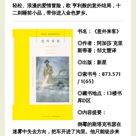
轻松、浪漫的爱情冒险，欧˙亨利般的意外结局，十
二则睡前小品，带你进入金色梦乡。
书名：《意外来客》
◎作者：阿加莎˙克里
斯蒂著；邹文慧译
◎出版：新星
◎索书号：873.571
/ 1(65)
◎藏书地点：13楼书
库D区
◎内容提要：
倒霉的斯塔克韦瑟在
迷雾中失去方向，把车开进了沟里。他只能徒步来