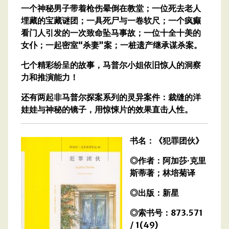
一个神秘男子带着枪伤晕倒在教堂；一位死去老人
埋藏的宝藏谜团；一具死尸与一卷软尺；一个疯癫
看门人引发的一次致命坠马事故；一位十全十美的
女仆；一起密室“杀妻”案；一桩遗产继承谋杀案。
七个精彩纷呈的故事，马普尔小姐依旧惊人的洞察
力和推演能力！
还有两起非马普尔探案系列的灵异案件：裁缝的洋
娃娃与神秘的镜子，用惊悚片的效果直击人性。
书名：《犯罪团伙》
◎作者：阿加莎·克里
斯蒂著；林培菊译
◎出版：新星
◎索书号：873.571
/ 1(49)