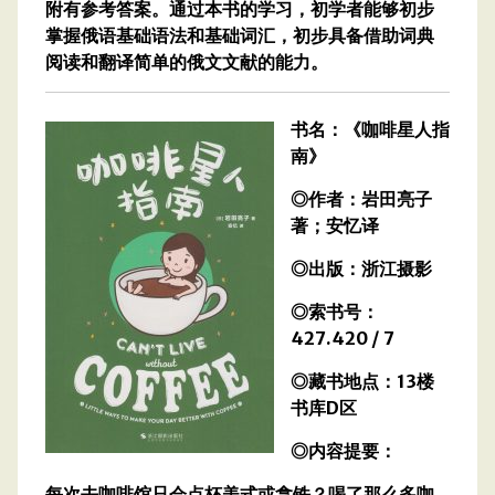
附有参考答案。通过本书的学习，初学者能够初步
掌握俄语基础语法和基础词汇，初步具备借助词典
阅读和翻译简单的俄文文献的能力。
书名：《咖啡星人指
南》
◎作者：岩田亮子
著；安忆译
◎出版：浙江摄影
◎索书号：
427.420 / 7
◎藏书地点：13楼
书库D区
◎内容提要：
每次去咖啡馆只会点杯美式或拿铁？喝了那么多咖