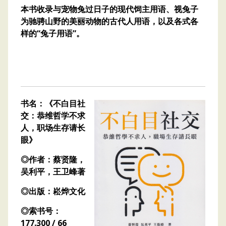
本书收录与宠物兔过日子的现代饲主用语、视兔子
为驰骋山野的美丽动物的古代人用语，以及各式各
样的“兔子用语”。
书名：《不白目社
交：恭维哲学不求
人，职场生存请长
眼》
◎作者：蔡贤隆，
吴利平，王卫峰著
◎出版：崧烨文化
◎索书号：
177.300 / 66