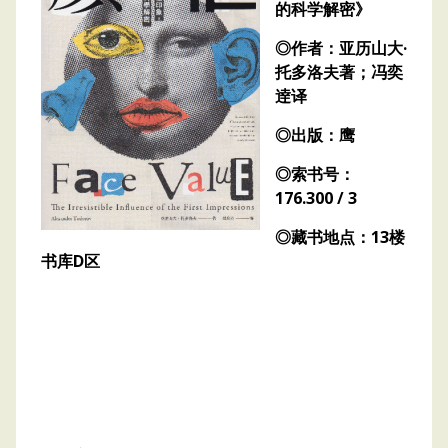
的科学解密》
◎作者：亚历山大·
托多洛夫著；冯奕
逹译
◎出版：鹰
◎索书号：
176.300 / 3
◎藏书地点：13楼
书库D区