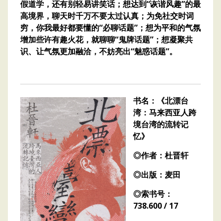
假道学，还有别轻易讲笑话；想达到“诙谐风趣”的最
高境界，聊天时千万不要太过认真；为免社交时词
穷，你我最好都要懂的“必聊话题”；想为平和的气氛
增加些许有趣火花，就聊聊“鬼牌话题”；想凝聚共
识、让气氛更加融洽，不妨亮出“魅惑话题”。
书名：《北漂台
湾：马来西亚人跨
境台湾的流转记
忆》
◎作者：杜晋轩
◎出版：麦田
◎索书号：
738.600 / 17