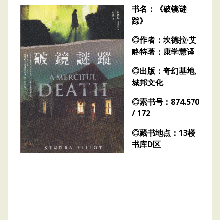
书名：《破镜谜
踪》
◎作者：坎德拉·艾
略特著；康学慧译
◎出版：奇幻基地,
城邦文化
◎索书号：874.570
/ 172
◎藏书地点：13楼
书库D区