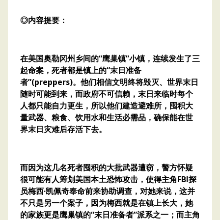
◎内容提要：
在美国奥勒冈州乡间的“鹰巢镇”小镇，连续发生了三
起命案，死者都是镇上的“末日准备
者”(preppers)。他们相信文明终将毁灭、世界末日
随时可能到来，而政府不可信赖，末日来临时每个
人都只能自力更生，所以他们建造避难所，囤积大
量武器、粮食、饮用水和生活必需品，确保能在世
界末日灾难后存活下去。
而因为这几名死者囤积的大批武器遭窃，警方怀疑
很可能有人筹划美国本土恐怖攻击，使得主角FBI探
员梅西·凯佩奇奉命前来协助调查，对她来说，这并
不只是另一个案子，因为梅西就是在镇上长大，她
的家族更是鹰巢镇的“末日准备者”派系之一；而主角