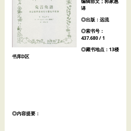
编辑部文；郭家惠
译
◎出版：远流
◎索书号：
437.680 / 1
◎藏书地点：13楼
书库D区
◎内容提要：