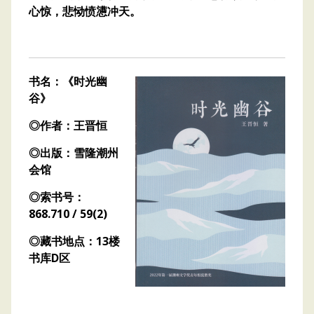
心惊，悲恸愤懑冲天。
书名：《时光幽
谷》
◎作者：王晋恒
◎出版：雪隆潮州
会馆
◎索书号：
868.710 / 59(2)
◎藏书地点：13楼
书库D区