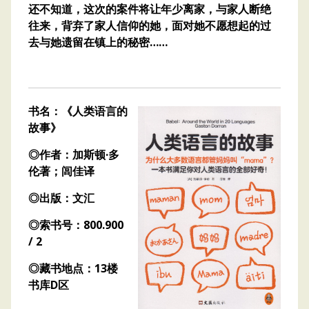
还不知道，这次的案件将让年少离家，与家人断绝
往来，背弃了家人信仰的她，面对她不愿想起的过
去与她遗留在镇上的秘密……
书名：《人类语言的
故事》
◎作者：加斯顿·多
伦著；闾佳译
◎出版：文汇
◎索书号：800.900
/ 2
◎藏书地点：13楼
书库D区