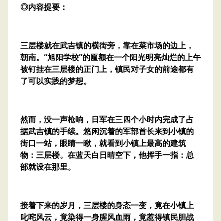
◎内容提要：
三层楼就在武吉镇的横街旁，靠在菜市场的边上，
朝南。“旭阳学校”的匾额在一个阳光明亮灿烂的上午
被钉挂在三层楼的正门上，镇民对子女的前途都有
了可以实践的梦想。
然而，没一声枪响，日军在三四个小时内完成了占
据武吉镇的手续。悠闲沉着的军部首长来到小镇的
街口一站，眼睛一瞅，就看到小镇上最高的建筑
物：三层楼。在蓝天白日晴空下，他挥手一指：总
部就设在那里。
接着下来的岁月，三层楼的身态一变，竟在小镇上
叱咤风云，竟染得一身腥风血雨，竟惹得镇民胆战