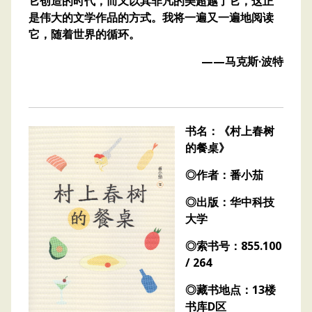
它创造的时代，而又以其非凡的美超越了它，这正
是伟大的文学作品的方式。我将一遍又一遍地阅读
它，随着世界的循环。
——马克斯·波特
书名：《村上春树
的餐桌》
◎作者：番小茄
◎出版：华中科技
大学
◎索书号：855.100
/ 264
◎藏书地点：13楼
书库D区