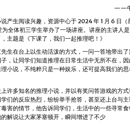
——
小说产生阅读兴趣，资源中心
于 2024 年 1 月 6 日
前堂为全体初
三学生举办了一场讲座。讲座的主讲人是
），主题是《下课了，我们一起推理吧！》
京先生在台上以生动活泼的方
式，一问一答地带出了
例子，让
同学们知道推理在日常生活中无所不在，因
推理小说，不纯粹只是一种娱乐，还可提高我们的思
史上许多知名的推理小说，并以
有奖问答游戏的方式
同学们的反
应热烈，纷纷举手抢答，甚至还上台与主
有毒害的情节，他告诉同学们，生活中的一些寻常食
他的解说让大家茅塞顿开，瞬间增进了不少