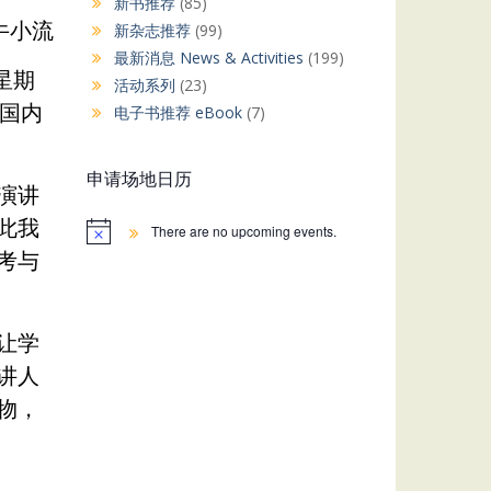
新书推荐
(85)
牛小流
新杂志推荐
(99)
最新消息 News & Activities
(199)
（星期
活动系列
(23)
国内
电子书推荐 eBook
(7)
申请场地日历
演讲
此我
There are no upcoming events.
考与
让学
讲人
物，