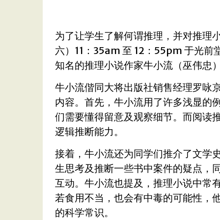
为了让学生了解何谓推理，并对推理
六）11：35am 至 12：55pm 于光
知名的推理小说作家牛小流
（巫伟忠
牛小流偕同大将出版社销售经理罗咏
内容。首先，牛小流用了许多浅显的
们需要懂得留意及观察细
节。而阅读
逻辑
推断能力。
接着，牛小流还为同学们推介了文学
生思考及推断一些书中案件的疑点，
互动。牛小流也提及，推理
小说中常
若食用
不当，也会有中毒的可能性，
的科学常识。