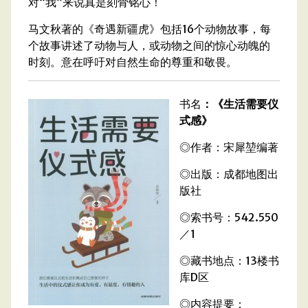
对“我”来说真是刻骨铭心！
马文秋著的《奇遇新疆虎》包括16个动物故事，每
个故事讲述了动物与人，或动物之间的惊心动魄的
时刻。意在呼吁对自然生命的尊重和敬畏。
书名
：《生活需要仪
式感》
◎作者：宋犀堃编著
◎出版：成都地图出
版社
◎索书号：542.550
／1
◎藏书地点：13楼书
库D区
◎内容提要：