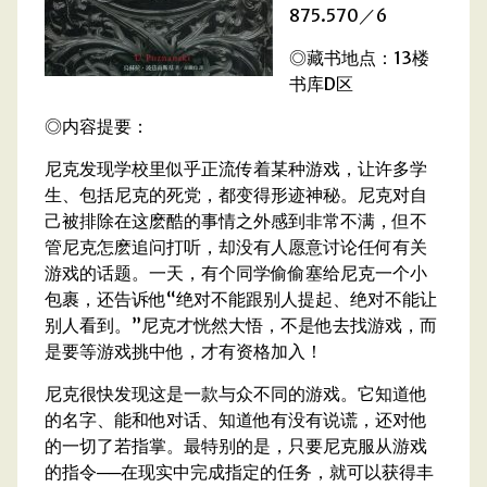
875.570／6
◎藏书地点：13楼
书库D区
◎内容提要：
尼克发现学校里似乎正流传着某种游戏，让许多学
生、包括尼克的死党，都变得形迹神秘。尼克对自
己被排除在这麽酷的事情之外感到非常不满，但不
管尼克怎麽追问打听，却没有人愿意讨论任何有关
游戏的话题。一天，有个同学偷偷塞给尼克一个小
包裹，还告诉他“绝对不能跟别人提起、绝对不能让
别人看到。”尼克才恍然大悟，不是他去找游戏，而
是要等游戏挑中他，才有资格加入！
尼克很快发现这是一款与众不同的游戏。它知道他
的名字、能和他对话、知道他有没有说谎，还对他
的一切了若指掌。最特别的是，只要尼克服从游戏
的指令──在现实中完成指定的任务，就可以获得丰