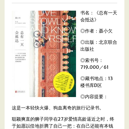
书名：《总有一天
会抵达》
◎作者：聂小欠
◎出版：北京联合
出版社
◎索书号：
719.000／61
◎藏书地点：13
楼书库D区
◎内容提要：
这是一本轻快火爆、狗血离奇的旅行记录书。
聪颖爽直的狮子同学在27岁爱情高龄逼近之时，终
于如愿以偿地折腾了自己一把：在自己还能有本钱