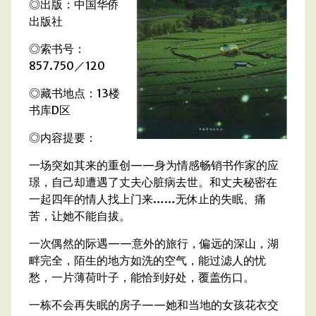
◎出版：中国华侨
出版社
◎索书号：
857.750／120
◎藏书地点：13楼
书库D区
◎内容提要：
一场突如其来的重创——身为情感畅销书作家的应
璟，自己却遭遇了丈夫心脏病去世。和丈夫秘密在
一起四年的情人找上门来……无休止的失眠、痛
苦，让她不能自拔。
一次偶然的际遇——意外的旅行，偏远的深山，湖
畔完全，陌生的地方如洗的空气，能过滤人的忧
愁，一片薄荷叶子，能恰到好处，覆盖伤口。
一栋不会再失眠的房子——她和当地的女孩花衣交