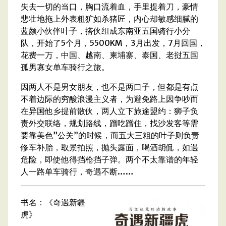
失去一切的当口，胸口流着血，手里提着刀，豪情
悲壮地拖上外表粗犷如杀猪匠，内心却敏感细腻的
蓝颜小伙伴叶子，搭伙组成东南亚五国骑行小分
队，开始了5个月，5500KM，3月出发，7月回国，
花费一万，中国、越南、柬埔寨、泰国、老挝五国
孤男寡女单车骑行之旅。
因两人不是男女朋友，也不是两口子，但都是有点
不着边际的穷酸浪漫主义者，为避免路上因争吵而
在异国他乡提前散伙，两人立下旅途盟约：狮子负
责外交联络，规划路线，蹭吃蹭住，找沙发客等需
要靠美色”公关”的时候，而五大三粗的叶子则负责
修车补胎，取景拍照，抛头露面，喝酒胡侃，如遇
危险，即使他得挡枪挡子弹。两个不太靠谱的年轻
人一路单车骑行，奇遇不断……
书名：《奇遇新疆
虎》