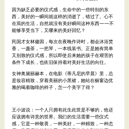
因为缺乏必要的仪式感，生命中的一些特别的东
西，美好的一瞬间就这样的消逝了，错过了。心不
在焉的生活，自然就没有美好瞬间这种东西——不
能够享受当下，又哪来的美好回忆？
民国才女林徽因，每次在夜晚作诗时，都会沐浴焚
香，一盏茶，一把琴，一本线装书。正是她有简单
又别致的仪式感，所以即使后来她的孩子在艰苦的
条件下成长，也依旧保持着对美好生活的向往。
女神奥黛丽赫本，在电影《蒂凡尼的早晨》里，总
是妆容精致，穿着美丽的小黑裙，她站在橱窗边优
雅的喝着咖啡的样子，怎一个美字了得？
王小波说：一个人只拥有此生此世是不够的，他还
应该拥有诗意的世界。我们的生活需要一些仪式
感，它是一种敬畏，一种美好，一种精致，一种态