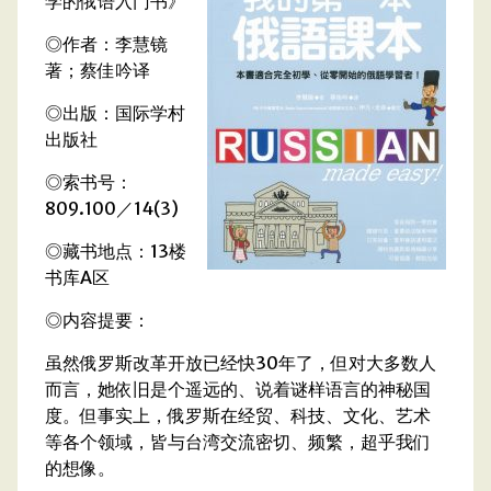
学的俄语入门书》
◎作者：李慧镜
著；蔡佳吟译
◎出版：国际学村
出版社
◎索书号：
809.100／14(3)
◎藏书地点：13楼
书库A区
◎内容提要：
虽然俄罗斯改革开放已经快30年了，但对大多数人
而言，她依旧是个遥远的、说着谜样语言的神秘国
度。但事实上，俄罗斯在经贸、科技、文化、艺术
等各个领域，皆与台湾交流密切、频繁，超乎我们
的想像。