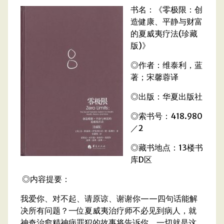
书名：《零极限：创
造健康、平静与财富
的夏威夷疗法(珍藏
版)》
◎作者：维泰利，蓝
著；宋馨蓉译
◎出版：华夏出版社
◎索书号：418.980
／2
◎藏书地点：13楼书
库D区
◎内容提要：
我爱你、对不起、请原谅、谢谢你——四句话能解
决所有问题？一位夏威夷治疗师不必见到病人，就
神奇治愈精神病罪犯的故事将告诉你，一切就是这