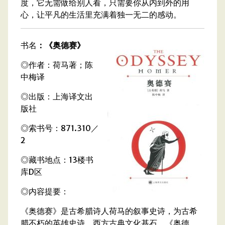
度，它无需做给别人看，只需要你从内到外的用
心，让平凡的生活里充满着独一无二的感动。
书名
：《奥德赛》
◎作者：荷马著；陈
中梅译
◎出版：上海译文出
版社
◎索书号：871.310／
2
◎藏书地点：13楼书
库D区
◎内容提要：
《奥德赛》是古希腊诗人荷马的叙事史诗，为古希
腊不朽的英雄史诗，西方古典文化基石。《奥德