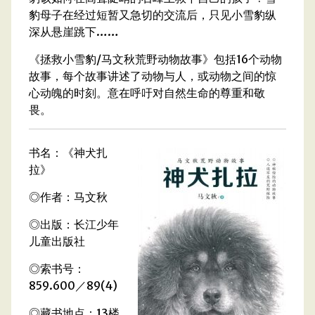
豹母子在经过短暂又急切的交流后，只见小雪豹纵
深从悬崖跳下……
《拯救小雪豹/马文秋荒野动物故事》包括16个动物
故事，每个故事讲述了动物与人，或动物之间的惊
心动魄的时刻。意在呼吁对自然生命的尊重和敬
畏。
书名：《神犬扎
拉》
◎作者：马文秋
◎出版：长江少年
儿童出版社
◎索书号：
859.600／89(4)
◎藏书地点：13楼