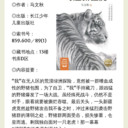
◎作者：马文秋
◎出版：长江少年
儿童出版社
◎索书号：
859.600／89(1)
◎藏书地点：13楼
书库D区
◎内容提要：
“我”在无人区的荒漠绿洲探险，竟然被一群嗜血成
性的野猪包围，为了自卫，“我”手持藏刀，跟凶猛
的野猪爆发了一场大战。虽经殊死战斗，仍然不是
对手，眼看就要被撕烂吞噬。最后关头，一头新疆
虎竟然趁野猪攻击我不备之时，冲过来猛烈袭击野
猪群的薄弱之处，野猪群两面受击，损失惨重，仓
皇而逃。剩我独自面对一只老虎！那一幕幕