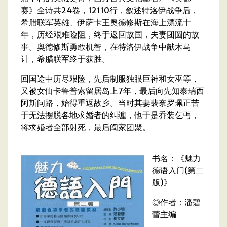
赛》全诗共24卷，12110行，叙述特洛伊战争后，
希腊联军英雄、伊萨卡王奥德修斯在海上漂流十
年，历经艰难险阻，终于返回故国，夫妻团圆的故
事。奥德修斯勇敢机智，在特洛伊战争中献木马
计，希腊联军终于获胜。
回国途中历尽艰险，先后制服独眼巨神和女巫等，
又被女仙卡鲁普索留居岛上7年，最后向先知泰瑞西
阿斯问路，始得重返故乡。当时其妻裴奈罗珮正苦
于无法摆脱各地求婚者的纠缠，他于是乔装乞丐，
将求婚者全部射死，最后阖家团聚。
书名：《魅力
德语入门(第二
版)》
◎作者：潘碧
蕾主编