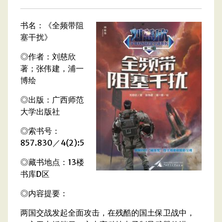
书名：《全频带阻
塞干扰》
◎作者：刘慈欣
著；张伟建，浦一
博绘
◎出版：广西师范
大学出版社
◎索书号：
857.830／4(2):5
◎藏书地点：13楼
书库D区
◎内容提要：
两国交战发起全面攻击，在残酷的国土保卫战中，