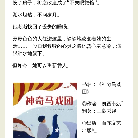
换了房子，将之改造成了“不失眠旅馆”。
湖水坦然，不问岁月。
她渐渐找回了丢失的睡眠。
形形色色的人住进这里，静静地改变着她的生
活……一段自我救赎的心灵之路她曾心灰意冷，满
眼泪水地躺下。
但如今，她可以重新爱人。
书名：《神奇马戏
团》
◎作者：凯西·比斯
利著；王良秀译
◎出版：百花文艺
出版社