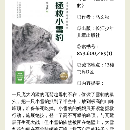
豹》
◎作者：马文秋
◎出版：长江少年
儿童出版社
◎索书号：
859.600／89(1)
◎藏书地点：13楼
书库D区
◎内容提要：
一只庞大凶猛的兀鹫趁母豹不在，偷袭了雪豹的巢
穴，把一只小雪豹抓到了半空中，放到极高的山峰
峰顶，准备杀死吃掉。小雪豹的妈妈展开紧急拯救
行动，施展绝技，登上了高不可攀的峰顶，与兀鹫
展开生死大战！但小雪豹依然被困在绝壁上，大雪
豹该如何在高耸陡峭的石峰上救下自己的孩子？雪