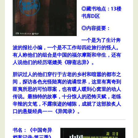
◎藏书地点：13楼
书库D区
◎内容提要：
一个是为了生计奔
波的报社小编，一个是不工作却四处旅行的怪人。
有人称他们的组合是中国的福尔摩斯和华生，还有
人说他们的经历堪媲美《聊斋志异》。
胆识过人的他们穿行于古老的乡村和喧嚣的都市之
间，探访各色光怪陆离的诡谲世界，这里有离奇到
匪夷所思的可怕罪案，也有暖人暖到心窝里的动人
传说。最独特的故事，十分惊人的恐怖天赋，老练
辛辣的文笔，不露痕迹的铺陈，成就了这部脍炙人
口的悬疑经典——《异闻录》。
书名：《中国奇异
档案记录·第三季》