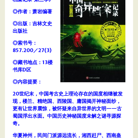
◎作者：萧岩编著
◎出版：吉林文史
出版社
◎索书号：
857.200／27(3)
◎藏书地点：13楼
书库D区
◎内容提要：
20世纪末，中国考古史上理论存在的国度相继被发
现，楼兰、精绝国、西陵国、庸国揭开神秘面纱，
更有让世界震惊，被怀疑来自异世界的文明——古
蜀国浮出水面。中国历史神秘国度未解之谜寻源探
奇。
华夏神州，民间门派源远流长，湘西赶尸、西南蛊