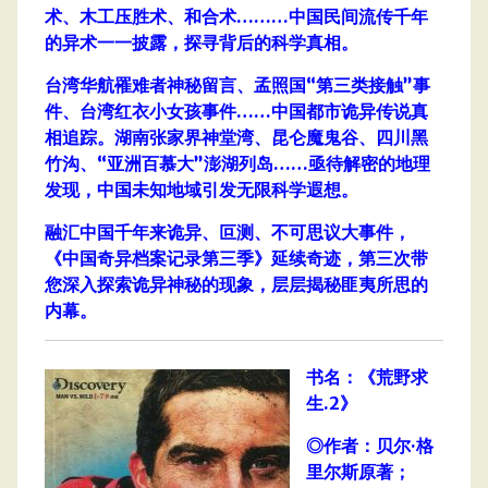
术、木工压胜术、和合术………中国民间流传千年
的异术一一披露，探寻背后的科学真相。
台湾华航罹难者神秘留言、孟照国“第三类接触”事
件、台湾红衣小女孩事件……中国都市诡异传说真
相追踪。湖南张家界神堂湾、昆仑魔鬼谷、四川黑
竹沟、“亚洲百慕大”澎湖列岛……亟待解密的地理
发现，中国未知地域引发无限科学遐想。
融汇中国千年来诡异、叵测、不可思议大事件，
《中国奇异档案记录第三季》延续奇迹，第三次带
您深入探索诡异神秘的现象，层层揭秘匪夷所思的
内幕。
书名：《荒野求
生.2》
◎作者：贝尔·格
里尔斯原著；