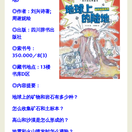
◎作者：刘兴诗著;
周谢妮绘
◎出版：四川辞书出
版社
◎索书号：
350.000／8(3)
◎藏书地点：13楼
书库D区
◎内容提要：
地球上的矿物和岩石有多少种？
怎么收集矿石和土标本？
高山和沙漠是怎么形成的？
地震和火山喷发时怎么避险？