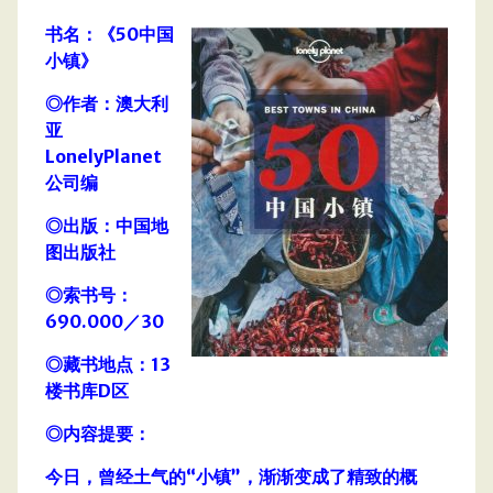
书名：《50中国
小镇》
◎作者：澳大利
亚
LonelyPlanet
公司编
◎出版：中国地
图出版社
◎索书号：
690.000／30
◎藏书地点：13
楼书库D区
◎内容提要：
今日，曾经土气的“小镇”，渐渐变成了精致的概