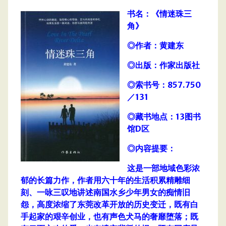
书名：《情迷珠三
角》
◎作者：黄建东
◎出版：作家出版社
◎索书号：857.750
／131
◎藏书地点：13图书
馆D区
◎内容提要：
这是一部地域色彩浓
郁的长篇力作，作者用六十年的生活积累精雕细
刻、一咏三叹地讲述南国水乡少年男女的痴情旧
怨，高度浓缩了东莞改革开放的历史变迁，既有白
手起家的艰辛创业，也有声色犬马的奢靡堕落；既