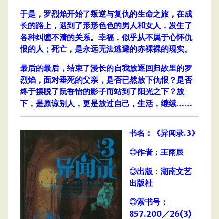
于是，罗烈焰开始了叛逆与复仇的生命之旅，在成
长的路上，遇到了形形色色的男人和女人，发生了
各种纠缠不清的关系。幸福，似乎从不属于心怀仇
恨的人；死亡，是永远无法逃避的赤裸裸的现实。
最后的最后，结束了漫长的自我放逐回归故里的罗
烈焰，面对垂死的父亲，是否已然放下仇恨？是否
终于摆脱了阮香怡的影子而站到了阳光之下？放
下，是原谅别人，更是放过自己，生活，继续……
书名：《异闻录.3》
◎作者：王雨辰
◎出版：湖南文艺
出版社
◎索书号：
857.200／26(3)