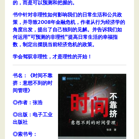
的，而是可以预测和把握的。
书中针对非理性如何影响我们的日常生活和公共政
策，并导致2008年金融危机，作者从行为经济学的
角度出发，提出了自己独到的见解。并告诉我们如
何运用“可预测的非理性”提高日常生活的幸福指
数，制定出摆脱当前经济危机的政策。
学会驾驭非理性，才是理性的开始！
书名：《时间不靠
挤：意想不到的时
间管理》
◎作者：张浩
◎出版：电子工业
出版社
◎索书号：