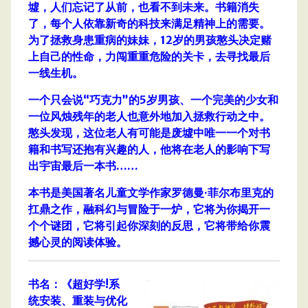
墟，人们忘记了从前，也看不到未来。书籍消失
了，每个人依靠新奇的科技来满足精神上的需要。
为了拯救身患重病的妹妹，12岁的男孩憨头决定赌
上自己的性命，力闯重重危险的关卡，去寻找最后
一线生机。
一个只会说“巧克力”的5岁男孩、一个完美的少女和
一位风烛残年的老人也意外地加入拯救行动之中。
憨头发现，这位老人有可能是废墟中唯一一个对书
籍和书写还抱有兴趣的人，他将在老人的影响下写
出宇宙最后一本书……
本书是美国著名儿童文学作家罗德曼·菲尔布里克的
扛鼎之作，融科幻与冒险于一炉，它将为你揭开一
个个谜团，它将引起你深刻的反思，它将带给你震
撼心灵的阅读体验。
书名：《超好学!系
统安装、重装与优化