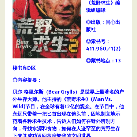
《荒野求生》编
辑组编译
◎出版：同心出
版社
◎索书号：
411.960／1(2)
◎藏书地点：13
楼书库D区
◎内容提要：
贝尔·格里尔斯（Bear Grylls）是世界上最著名的户
外生存大师。他主持的《荒野求生》(Man Vs.
Wild)节目，在全球有着12亿的观众。在节目中，他
永远只带着一把匕首出现在镜头前，因地制宜地示
范着各种求生技术，告诉人们如何在野外辨别方
向，寻找水源和食物，如何在人迹罕至的荒野生存
下来并成功返回富庶繁华的文明世界。