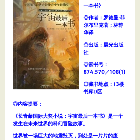
一本书》
◎作者：罗德曼·菲
尔布里克著；林静
华译
◎出版：晨光出版
社
◎索书号：
874.570／108(1)
◎藏书地点：13楼
书库D区
◎内容提要：
《长青藤国际大奖小说：宇宙最后一本书》是一个
发生在未来世界的科幻冒险故事。
世界被一场巨大的地震毁灭，到处是一片片的废