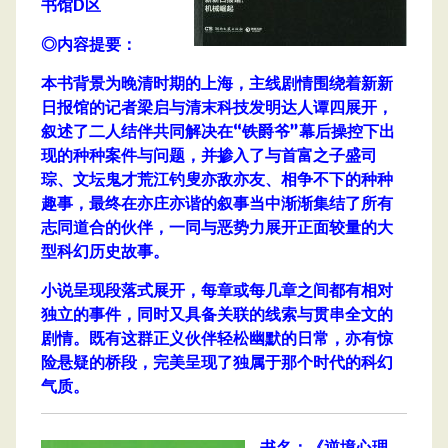
书馆D区
◎内容提要：
本书背景为晚清时期的上海，主线剧情围绕着新新
日报馆的记者梁启与清末科技发明达人谭四展开，
叙述了二人结伴共同解决在“铁爵爷”幕后操控下出
现的种种案件与问题，并掺入了与首富之子盛司
琮、文坛鬼才荒江钓叟亦敌亦友、相争不下的种种
趣事，最终在亦庄亦谐的叙事当中渐渐集结了所有
志同道合的伙伴，一同与恶势力展开正面较量的大
型科幻历史故事。
小说呈现段落式展开，每章或每几章之间都有相对
独立的事件，同时又具备关联的线索与贯串全文的
剧情。既有这群正义伙伴轻松幽默的日常，亦有惊
险悬疑的桥段，完美呈现了独属于那个时代的科幻
气质。
书名：《逆境心理