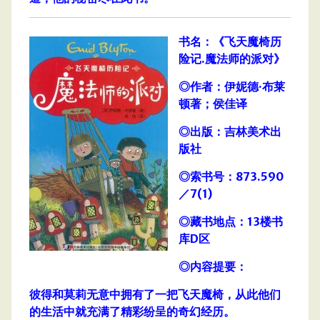
书名：《飞天魔椅历
险记.魔法师的派对》
◎作者：伊妮德·布莱
顿著；侯佳译
◎出版：吉林美术出
版社
◎索书号：873.590
／7(1)
◎藏书地点：13楼书
库D区
◎内容提要：
彼得和莫莉无意中拥有了一把飞天魔椅，从此他们
的生活中就充满了精彩纷呈的奇幻经历。