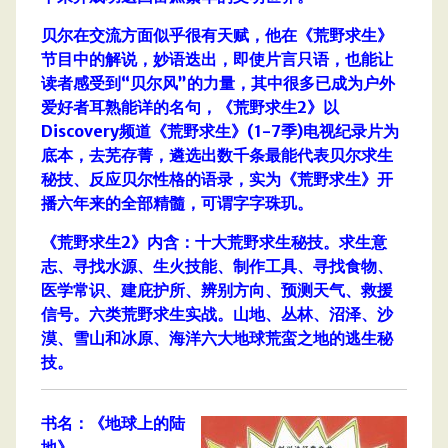
贝尔在交流方面似乎很有天赋，他在《荒野求生》
节目中的解说，妙语迭出，即使片言只语，也能让
读者感受到“贝尔风”的力量，其中很多已成为户外
爱好者耳熟能详的名句，《荒野求生2》以
Discovery频道《荒野求生》(1-7季)电视纪录片为
底本，去芜存菁，遴选出数千条最能代表贝尔求生
秘技、反应贝尔性格的语录，实为《荒野求生》开
播六年来的全部精髓，可谓字字珠玑。
《荒野求生2》内含：十大荒野求生秘技。求生意
志、寻找水源、生火技能、制作工具、寻找食物、
医学常识、建庇护所、辨别方向、预测天气、救援
信号。六类荒野求生实战。山地、丛林、沼泽、沙
漠、雪山和冰原、海洋六大地球荒蛮之地的逃生秘
技。
书名：《地球上的陆
地》