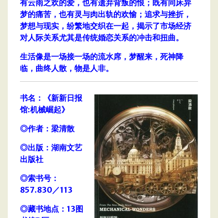
有云雨之欢的爱，也有遗弃背叛的恨；既有同床异
梦的痛苦，也有灵与肉出轨的欢愉；追求与挫折，
梦想与现实，纷繁地交织在一起，揭示了市场经济
对人际关系尤其是传统婚恋关系的冲击和扭曲。
生活像是一场接一场的流水席，梦醒来，死神降
临，曲终人散，物是人非。
书名：《新新日报
馆:机械崛起》
◎作者：梁清散
◎出版：湖南文艺
出版社
◎索书号：
857.830／113
◎藏书地点：13图