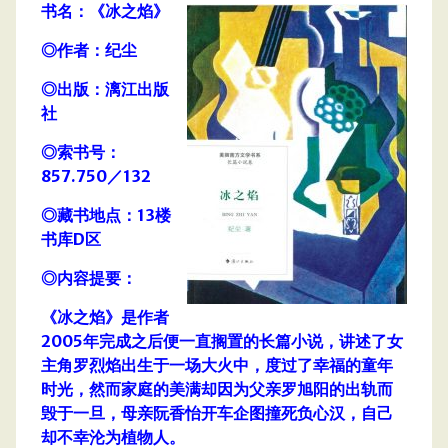
书名：《冰之焰》
◎作者：纪尘
◎出版：漓江出版
社
◎索书号：
857.750／132
◎藏书地点：13楼
书库D区
◎内容提要：
《冰之焰》是作者
2005年完成之后便一直搁置的长篇小说，讲述了女
主角罗烈焰出生于一场大火中，度过了幸福的童年
时光，然而家庭的美满却因为父亲罗旭阳的出轨而
毁于一旦，母亲阮香怡开车企图撞死负心汉，自己
却不幸沦为植物人。