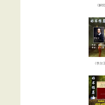
《解忧
《李尔王