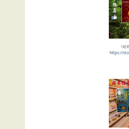
《哈
https://s