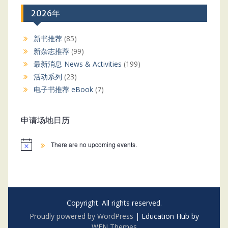
2026年
新书推荐
(85)
新杂志推荐
(99)
最新消息 News & Activities
(199)
活动系列
(23)
电子书推荐 eBook
(7)
申请场地日历
There are no upcoming events.
Copyright. All rights reserved.
Proudly powered by WordPress
|
Education Hub by
WEN Themes