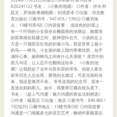
2024年11月22日共推出150本新书 新书目录：
B20241122 书名：《小鲁的池塘》 ◎作者：伊夫·邦
廷文；罗纳德·希姆勒图；刘清彦译 ◎出版：河北教
育出版社 ◎索书号：947.419／139(2) ◎藏书地
点：13楼书库A区 ◎内容提要： 浅绿色的封面上，
有一个纤弱的小女孩坐在椭圆形的池塘边，她紧缩
的双掌插在双膝之间，眼神望向右方。小孩的左上
方是一只颈部呈红色的长喙小鸟，那是世界上最小
的鸟——蜂鸟。小女孩的脸上隐约带着忧愁，似乎
满怀心事。她和蜂鸟之间有什么关系呢？ 扉页中的
那几句话，让人忍不住翻阅这绘本。《小鲁的池
塘》让我想起了去年与世长辞的爷爷。他老人家生
前常叨念人总会死，要我别太难过，可是当噩耗传
来，我还是痛哭不舍。 爷爷送我的纪念币，原本一
直放在妈妈那儿。如今，我要将它藏在枕头底下。
书名：《超人气沟通：魅力沟通的黄金法则精选》
◎作者：戴晨志 ◎出版：海滨 ◎索书号：849.400 /
13[3](25) ◎藏书地点：13楼书库D区 ◎内容提要：
沟通是一门细腻多元的语言艺术，畅销作家戴晨志