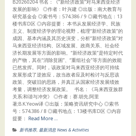
B20260204 书名：《”新经济政策”对马来西亚经济
发展的影响》 ◎作者：叶兴建 ◎出版：南大教育与
研究基金会 ◎索书号：574.386 / 9 ◎藏书地点：13
楼书库D区 ◎内容提要： 本书从发展经济学、民族
主义、制度经济学的理论视野，梳理“新经济政策”的
成因、基本内涵及其历史演变，分析“新经济政策”对
马来西亚经济结构、区域发展、政商关系、社会经
济长期发展等方面的影响。“新经济政策”是特定时代
的产物，其在“消除贫困”、“重组社会”等方面的效能
已然发挥。同时，该政策对马来西亚经济的可持续
发展形成了逆效应，故当政者应及时检讨与反思该
政策、突破旧的思路，并真正从国家经济发展绩效
考量，调整经济发展政策。 书名：《马来西亚族群
关系:和谐与冲突》 ◎作者：赛.胡先.阿里
著;B.K.Yeow译 ◎出版：策略资讯研究中心 ◎索书
号：574.386 / 8 ◎藏书地点：13楼书库D区 ◎内容
提要：
Read More …
新书推荐
,
最新消息 News & Activities