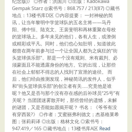
纪念版)》 ◎作者：洪国川 ◎出版：Kadokawa
Gempak Starz ◎索书号：868.757 / 213(87) ◎藏书
地点：13楼书库D区 ◎内容提要： 一封神秘的简
讯，让当年黎明中学篮球队的五名主将——马丹
阳、傅中恒、陆克文、王裴斐明和再林重聚在母校
的篮球场上。多年未见的他们，各有人生，或潦倒
或精彩或平凡。同时，他们也心知肚明，知道彼此
都曾在两年前参与过一个让全国人都为之疯狂的“街
头篮球俱乐部”。那是一个没有规则、米有裁判、必
须蒙面且不能透露身份的地方。它的出现，让那些
在社会上郁郁不得志的人找到了宣泄的途径。 而
后，他们经由推测发现，神秘简讯的发件人，似乎
和“街头篮球俱乐部”的创立者有关……究竟他是谁
呢？他又是否与那个没有存在感的后补球员“25号”有
关呢？ 当团团迷雾散开时，那些曾经的遗憾，未解
的谜团，又是否能如愿揭开呢？ 书名：《爷爷有没
有穿西装?》 ◎作者：艾蜜丽弗利德文；杰基格莱希
图；张莉莉译 ◎出版：格林文化 ◎索书号：
947.419／165 ◎藏书地点：13楼书库A区
Read