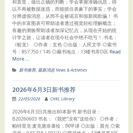
和直觉，做出正确的判断；学会掌握准确讯息，得
以不再被数据迷惑，而能抓住表象下的事实；学会
分辨虚假消息，从而不会被谣言和假新闻欺骗！ 书
中的丰富图表可帮助读者透过视觉轻松理解概念；
有趣的测验帮助读者加深记忆点，从现在开始的统
计学之旅，让读者在现今社会中绝不吃亏！ 书名：
《蛟龙》 ◎作者：玄色 ◎出版：人民文学 ◎索书
号：857.750 / 145 ◎藏书地点：13楼书库D区
Read
More …
新书推荐
,
最新消息 News & Activities
2026年6月3日新书推荐
22/05/2026
CHKL Library
2026年6月3日共推出80本新书 新书目录：
B20260603 书名：《我把“没有”送给你》 ◎作者：
帕特里克·麦克唐奈著绘；阿甲译 ◎出版：晨光 ◎索