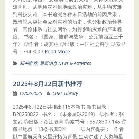
难为师。从地质灾难到地缘政治灾难，从生物灾难
到科技灾难，本书追溯各种末日浩劫的前因后果，
既检视人类社会应对灾难的历史，也分析政治领导
者、官僚体系与社会网络，如何影响灾难的严重程
度。 书名：《国家、族群与战争：公元前西亚三千
年》 ◎作者：胡其柱 ◎出版：中国社会科学 ◎索书
号：734.300 /
Read More …
新书推荐
,
最新消息 News & Activities
2025年8月22日新书推荐
12/08/2025
CHKL Library
2025年8月22日共推出116本新书 新书目录：
B20250822 书名：《未来星球2049》 ◎作者：张
文武 ◎出版：浙江教育 ◎索书号：857.830 / 145 ◎
藏书地点：13楼书库D区 ◎内容提要： 作者
以中国航天和火星开拓为背景,生动讲述了人类与星