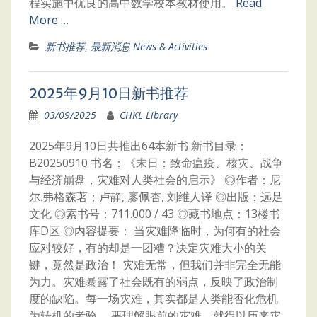
程实施中优良的高中数学校本教材使用。
Read
More …
新书推荐
,
最新消息 News & Activities
2025年9月10日新书推荐
03/09/2025
CHKL Library
2025年9月10日共推出64本新书 新书目录：
B20250910 书名：《末日：致命瘟疫、核灾、战争
与经济崩盘，灾难对人类社会的启示》 ◎作者：尼
尔.弗格森著；卢静, 廖佩杏, 刘维人译 ◎出版：远足
文化 ◎索书号：711.000 / 43 ◎藏书地点：13楼书
库D区 ◎内容提要： 当灾难降临时，为何有的社会
应对较好，有的却是一团糟？决定灾难大小的关
键，竟然是政治！ 灾难无常，但我们并非完全无能
为力。灾难暴露了社会既有的弱点，反映了政治制
度的缺陷。每一场灾难，其实都是人类能否化危机
为转机的考验。 要理解眼前的灾难，就得以历来灾