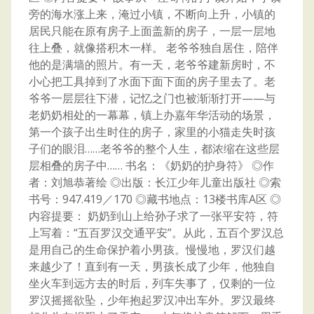
旁的海水涨上来，淹过小镇，不断向上升，小镇的
居民只能在原有房子上面盖新的房子，一层一层地
往上叠，就像搭积木一样。 老爷爷独自居住，陪伴
他的是满墙的照片。有一天，老爷爷建新房时，不
小心把工具掉到了水面下面下面的房子里去了。老
爷爷一层层往下潜，记忆之门也被渐渐打开——与
老奶奶相处的一幕幕，镇上办嘉年华活动的场景，
第一个孩子出生时住的房子，家里的小猫走失时孩
子们的眼泪……老爷爷的整个人生，都浓缩在这些层
层相叠的房子中…… 书名：《奶奶的护身符》 ◎作
者：刘旭恭著绘 ◎出版：长江少年儿童出版社 ◎索
书号：947.419／170 ◎藏书地点：13楼书库A区 ◎
内容提要： 奶奶到山上给孙子求了一张平安符，符
上写着：“五百罗汉交通平安”。从此，五百个罗汉总
是用自己的生命保护着小男孩。慢慢地，罗汉们越
来越少了！直到有一天，男孩长成了少年，他独自
坐火车到远方去的时后，列车失事了，仅剩的一位
罗汉摇摇欲坠，少年抱起罗汉冲出车外。罗汉最终