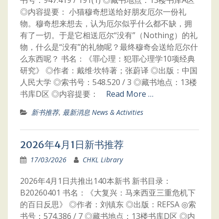
书号：947.419 / 191(1) ◎藏书地点：13楼书库A区
◎内容提要： 小猫穆奇想送给好朋友厄尔一份礼
物。穆奇想来想去，认为厄尔似乎什么都不缺，拥
有了一切。于是它相送厄尔“没有”（Nothing）的礼
物，什么是“没有”的礼物呢？最终穆奇会送给厄尔什
么东西呢？ 书名：《罪心理：犯罪心理学10项经典
研究》 ◎作者：戴维·坎特著；张蔚译 ◎出版：中国
人民大学 ◎索书号：548.520 / 3 ◎藏书地点：13楼
书库D区 ◎内容提要：
Read More …
新书推荐
,
最新消息 News & Activities
2026年4月1日新书推荐
17/03/2026
CHKL Library
2026年4月1日共推出140本新书 新书目录：
B20260401 书名：《大复兴：马来西亚三重危机下
的百日反思》 ◎作者：刘镇东 ◎出版：REFSA ◎索
书号：574.386 / 7 ◎藏书地点：13楼书库D区 ◎内