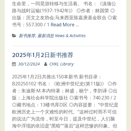
生命里，一同晃游转移与生活着。 书名：《滇缅公
路与战时运输(1937-1942年)》 ◎作者：林国荣 ◎
出版：历文之友协会;马来西亚陈嘉庚基金联合 ◎索
书号：557.300 / 1
Read More …
新书推荐
,
最新消息 News & Activities
2025年1月2日新书推荐
30/12/2024
CHKL Library
2025年1月2日共推出150本新书 新书目录：
B20250102 书名：《欧洲中世纪史(第11版)》 ◎作
者：朱迪斯·M.本内特著；林盛，杨宁，李韵译 ◎出
版：上海社会科学院出版社 ◎索书号：740.230 / 2
◎藏书地点：13楼书库D区 ◎内容提要： “中世纪是
欧洲历史上一个灾难性的时代。”这种过时而不可信
的说法广为流传，时至今日，提及中世纪，人们脑
海中浮现的依旧是“黑暗”“落后”这样悲惨的印象。但