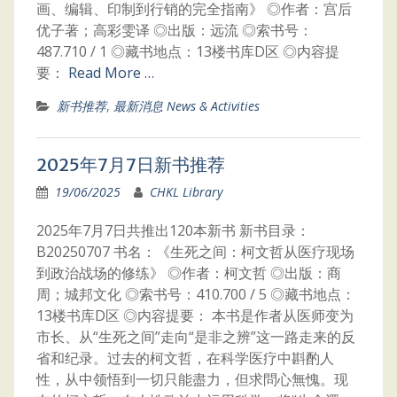
画、编辑、印制到行销的完全指南》 ◎作者：宫后
优子著；高彩雯译 ◎出版：远流 ◎索书号：
487.710 / 1 ◎藏书地点：13楼书库D区 ◎内容提
要：
Read More …
新书推荐
,
最新消息 News & Activities
2025年7月7日新书推荐
19/06/2025
CHKL Library
2025年7月7日共推出120本新书 新书目录：
B20250707 书名：《生死之间：柯文哲从医疗现场
到政治战场的修练》 ◎作者：柯文哲 ◎出版：商
周；城邦文化 ◎索书号：410.700 / 5 ◎藏书地点：
13楼书库D区 ◎内容提要： 本书是作者从医师变为
市长、从“生死之间”走向“是非之辨”这一路走来的反
省和纪录。过去的柯文哲，在科学医疗中斟酌人
性，从中领悟到一切只能盡力，但求問心無愧。现