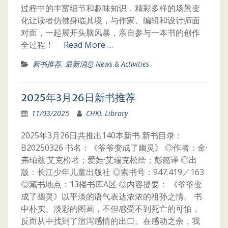
过程中的丰富细节和趣味知识，精彩多样的场景变
化让读者仿佛身临其境，与作家、编辑和设计师面
对面，一起展开头脑风暴，亲自参与一本书的创作
全过程！
Read More …
新书推荐
,
最新消息 News & Activities
2025年3月26日新书推荐
11/03/2025
CHKL Library
2025年3月26日共推出140本新书 新书目录：
B20250326 书名：《爷爷变成了幽灵》 ◎作者：金·
弗珀兹·艾克松著；爱娃·艾瑞克松绘；彭懿译 ◎出
版：长江少年儿童出版社 ◎索书号：947.419／163
◎藏书地点：13楼书库A区 ◎内容提要： 《爷爷变
成了幽灵》以平淡的语气表达浓浓的祖孙之情。 书
中朴实、淡彩的图画，不但感受不到死亡的可怕，
反而从中找到了渲泻感情的出口。在感动之余，我