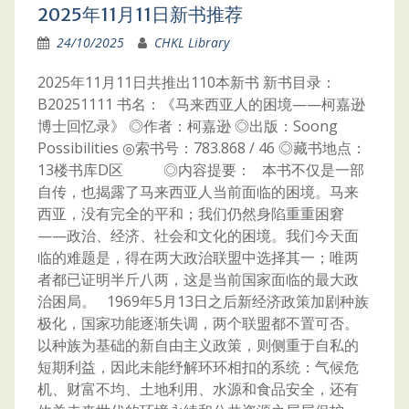
2025年11月11日新书推荐
24/10/2025
CHKL Library
2025年11月11日共推出110本新书 新书目录：
B20251111 书名：《马来西亚人的困境——柯嘉逊
博士回忆录》 ◎作者：柯嘉逊 ◎出版：Soong
Possibilities ◎索书号：783.868 / 46 ◎藏书地点：
13楼书库D区 ◎内容提要： 本书不仅是一部
自传，也揭露了马来西亚人当前面临的困境。马来
西亚，没有完全的平和；我们仍然身陷重重困窘
——政治、经济、社会和文化的困境。我们今天面
临的难题是，得在两大政治联盟中选择其一；唯两
者都已证明半斤八两，这是当前国家面临的最大政
治困局。 1969年5月13日之后新经济政策加剧种族
极化，国家功能逐渐失调，两个联盟都不置可否。
以种族为基础的新自由主义政策，则侧重于自私的
短期利益，因此未能纾解环环相扣的系统：气候危
机、财富不均、土地利用、水源和食品安全，还有