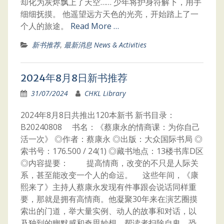
却化为灰烬飘上了天空…… 少年将护身符解下，用手
细细抚摸。 他遥望远方天色的光亮，开始踏上了一
个人的旅途。
Read More …
新书推荐
,
最新消息 News & Activities
2024年8月8日新书推荐
31/07/2024
CHKL Library
2024年8月8日共推出120本新书 新书目录：
B20240808 书名：《蔡康永的情商课：为你自己
活一次》 ◎作者：蔡康永 ◎出版：大众国际书局 ◎
索书号：176.500 / 24(1) ◎藏书地点：13楼书库D区
◎内容提要： 提高情商，改变的不只是人际关
系，甚至能改变一个人的命运。 这些年间，《康
熙来了》主持人蔡康永发现有件事跟会说话同样重
要，那就是拥有高情商。他凝聚30年来在演艺圈摸
索出的门道，举大量实例、动人的故事和对话，以
及独到的幽默感和奇思妙想，帮读者扫除自卑、恐