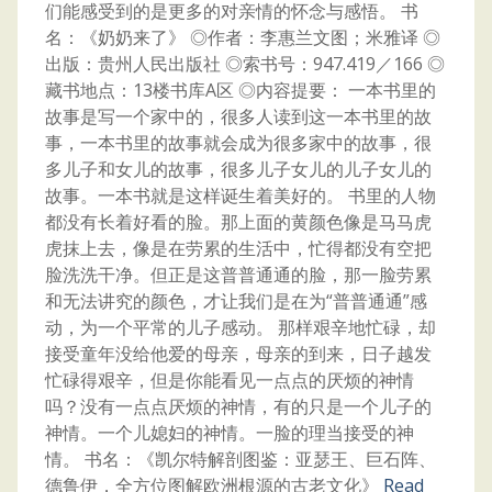
们能感受到的是更多的对亲情的怀念与感悟。 书
名：《奶奶来了》 ◎作者：李惠兰文图；米雅译 ◎
出版：贵州人民出版社 ◎索书号：947.419／166 ◎
藏书地点：13楼书库A区 ◎内容提要： 一本书里的
故事是写一个家中的，很多人读到这一本书里的故
事，一本书里的故事就会成为很多家中的故事，很
多儿子和女儿的故事，很多儿子女儿的儿子女儿的
故事。一本书就是这样诞生着美好的。 书里的人物
都没有长着好看的脸。那上面的黄颜色像是马马虎
虎抹上去，像是在劳累的生活中，忙得都没有空把
脸洗洗干净。但正是这普普通通的脸，那一脸劳累
和无法讲究的颜色，才让我们是在为“普普通通”感
动，为一个平常的儿子感动。 那样艰辛地忙碌，却
接受童年没给他爱的母亲，母亲的到来，日子越发
忙碌得艰辛，但是你能看见一点点的厌烦的神情
吗？没有一点点厌烦的神情，有的只是一个儿子的
神情。一个儿媳妇的神情。一脸的理当接受的神
情。 书名：《凯尔特解剖图鉴：亚瑟王、巨石阵、
德鲁伊，全方位图解欧洲根源的古老文化》
Read