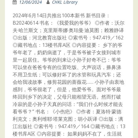
12/06/2024
CHKL Library
2024年6月14日共推出100本新书 新书目录：
B20240614 书名：《我爱我的爷爷》 ◎作者：沃尔
夫·哈兰斯文；克里斯蒂娜·奥珀曼·迪莫图；赖雅静译
◎出版：河北教育出版社 ◎索书号：947.419／162
◎藏书地点：13楼书库A区 ◎内容提要： 乡下的爷
爷年老了，奶奶病逝了，于是爷爷被子女接到城市
里一起居住。爷爷的到来让小孙子好奇不已：爷爷
可以坐在爸爸专有的位置吃饭、大声说话，擤鼻涕
不用卫生纸；可以修好坏了的水管和玩具汽车；还
会给我读故事，修剪花园的蔷薇花…… 小孙子由衷地
感到，爷爷很老了，但是，他爱爷爷。面对爷爷最
终回到乡下的决定，父母只能相望无语。然而打破
冷寂的是小孙子天真的问话：“我们什么时候才能去
看爷爷？” 书名：《小伤疤》 ◎作者：夏洛特·蒙德
利克文；奥利维耶·塔莱克图；胡小跃译 ◎出版：漓
江出版社 ◎索书号：947.419／164 ◎藏书地点：13
楼书库A区 ◎内容提要： 如果妈妈不在了，生活就