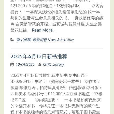
121.200 / 6 ◎藏书地点：13楼书库D区 ◎内容
提要： 一本深入浅出介绍先秦儒家思想的书,一本
与你的生活与生命息息相关的书。 真诚是修养的起
点,自觉是智慧的开端。当真诚与智慧相遇,人生之路
繁花似锦。
Read More …
新书推荐
,
最新消息 News & Activities
2025年4月12日新书推荐
10/04/2025
CHKL Library
2025年4月12日共推出33本新书 新书目录：
B20250412 书名：《如何做出一本书》 ◎作者：
贝基·戴维斯著，帕特里夏·胡绘；姬越蓉译 ◎出版：
四川美术 ◎索书号：011.000 / 4 ◎藏书地点：13楼
书库D区 ◎内容提要： 一本书是如何做出来
的？翻开本书，你将见证一本书从无到有的整个过
程！本书以独特的场景对话形式，展现了图书诞生