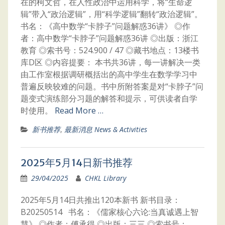
在的柯文哲，在人性政治中运用科学，将“生命逻
辑”带入“政治逻辑”，用“科学逻辑”翻转“政治逻辑”。
书名：《高中数学“卡脖子”问题解惑36讲》 ◎作
者：高中数学“卡脖子”问题解惑36讲 ◎出版：浙江
教育 ◎索书号：524.900 / 47 ◎藏书地点：13楼书
库D区 ◎内容提要： 本书共36讲，每一讲解决一类
由工作室根据调研概括出的高中学生在数学学习中
普遍反映较难的问题。书中所附答案是对“卡脖子”问
题变式演练部分习题的解答和提示，可供读者自学
时使用。
Read More …
新书推荐
,
最新消息 News & Activities
2025年5月14日新书推荐
29/04/2025
CHKL Library
2025年5月14日共推出120本新书 新书目录：
B20250514 书名：《儒家核心六论:当真诚遇上智
慧》 ◎作者：傅承得 ◎出版：三三 ◎索书号：