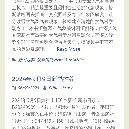
书库D区 ◎内容提要： 本书由专业大气科学博
士执笔，精选最重要且最扣合生活的气象现象，搭
配清晰图表插画、真实照片及专业气象图解说，让
你读通大气及气候现象，轻松建立清楚的大气科学
观念！ 本书汇整75个气象关键词汇解释，由深入浅
介绍基本而重要的大气科学名词及观念，再深入导
览全球气候现象到台湾特有天气，揭晓其中不可不
知的奥妙及原理。
Read More …
新书推荐
,
最新消息 News & Activities
2024年9月9日新书推荐
06/09/2024
CHKL Library
2024年9月9日共推出120本新书 新书目录：
B20240909 书名：《积木小屋》 ◎作者：平田研
也文；加藤久仁生绘；清泉译 ◎出版：青岛出版社
◎索书号：947.419／168 ◎藏书地点：13楼书库A
区 ◎内容提要： 故事从一座奇特的小镇开始，小镇