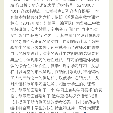
编 ◎出版：华东师范大学 ◎索书号：524.900 /
43(1) ◎藏书地点：13楼书库D区 ◎内容提要： 本
套校本教材共分为六册，依照《普通高中数学课程
标准（2017年版）》编写，编写队伍为曹杨二中数
学教研组，实力雄厚，全书分为“i预习”“i自测”“i演
变”“i练习”“i反思”五个栏目。其中预习的设计体现学
习的导向性和识记的简洁性；自测的设计除了为检
验学生的预习效果外，还有就是为了教师及时调整
自己的教学设计；演变的设计要求例题的选编要有
典型性，体现学习的通性通法；练习的选题体现知
识的综合性和层次性，供学生课后学习练习；反思
栏目以留空的形式呈现，在纸质书排版时特地留出
了大约三分之一的侧边栏，以便学生总结方法、及
时纠错和添加学习备注等，相当于学生的听课笔
记。每章前面增加了一个“学习主题与学习要求”的表
格，每章后面都增加了“数学建模与探究活动”栏目，
书末提供了所有例习题的参考答案，书中知识结构
编排符合高中学生的认知特点和规律，可作为新课