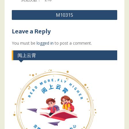
Post
M10315
navigation
Leave a Reply
You must be
logged in
to post a comment.
阅上云霄