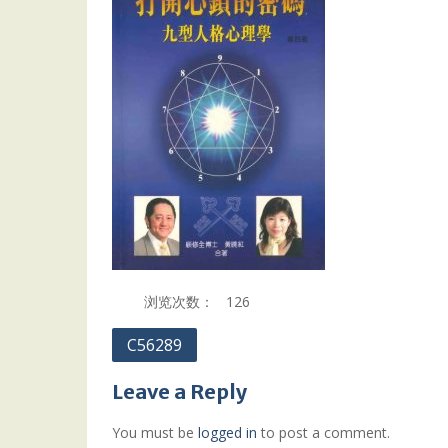
浏览次数：
126
Post
C56289
navigation
Leave a Reply
You must be
logged in
to post a comment.