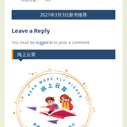
Post
2021年3月3日新书推荐
navigation
Leave a Reply
You must be
logged in
to post a comment.
阅上云霄