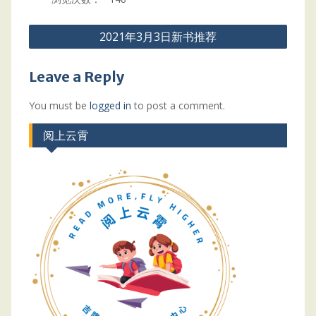
Post
2021年3月3日新书推荐
navigation
Leave a Reply
You must be
logged in
to post a comment.
阅上云霄