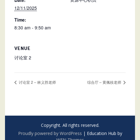
Date:
12/11/2025
Time:
8:30 am - 9:50 am
VENUE
讨论室 2
讨论室 2 – 林义胜老师
综合厅 – 黄佩枝老师
Copyright. All rights reserved.
Proudly powered by WordPress
|
Education Hub by
WEN Themes