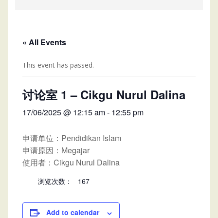
« All Events
This event has passed.
讨论室 1 – Cikgu Nurul Dalina
17/06/2025 @ 12:15 am
-
12:55 pm
申请单位：Pendidikan Islam
申请原因：Megajar
使用者：Cikgu Nurul Dalina
浏览次数：
167
Add to calendar