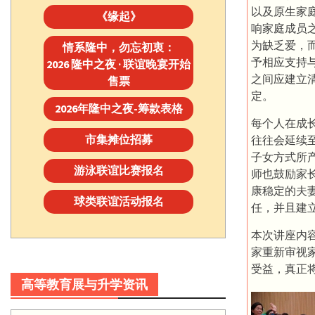
以及原生家
《缘起》
响家庭成员
为缺乏爱，
情系隆中，勿忘初衷：
予相应支持
2026 隆中之夜 · 联谊晚宴开始
之间应建立
售票
定。
2026年隆中之夜-筹款表格
每个人在成
市集摊位招募
往往会延续
子女方式所
游泳联谊比赛报名
师也鼓励家
康稳定的夫
球类联谊活动报名
任，并且建
本次讲座内
家重新审视
受益，真正
高等教育展与升学资讯