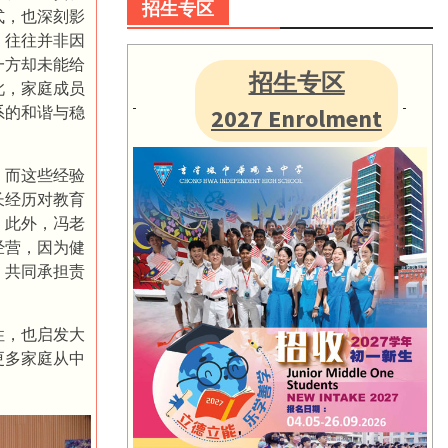
招生专区
式，也深刻影
，往往并非因
一方却未能给
招生专区
此，家庭成员
系的和谐与稳
2027 Enrolment
，而这些经验
长经历对教育
。此外，冯老
经营，因为健
、共同承担责
性，也启发大
更多家庭从中