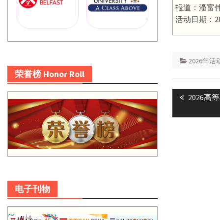
报道：潘富
活动日期：20
2026年活
荣誉榜 Honor Roll
Post
Previous
2026高
navigatio
post:
电子刊物