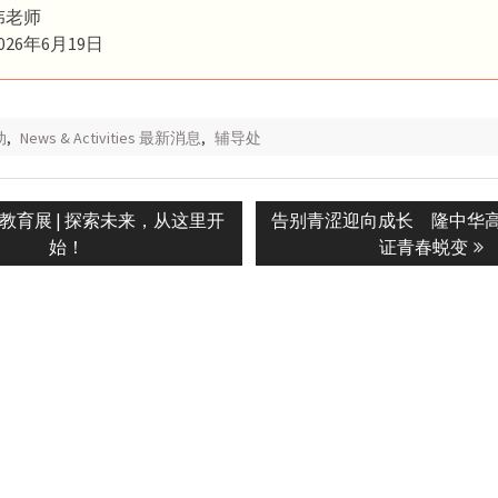
伟老师
26年6月19日
动
,
News & Activities 最新消息
,
辅导处
Next
等教育展 | 探索未来，从这里开
告别青涩迎向成长 隆中华
n
post:
始！
证青春蜕变