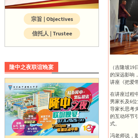
宗旨 | Objectives
信托人 | Trustee
隆中之夜联谊晚宴
（吉隆坡1
的深远影响
讲座《把爱
在讲座过程
男家长及6
导家长思考
的互动环节
式。
冯老师说，