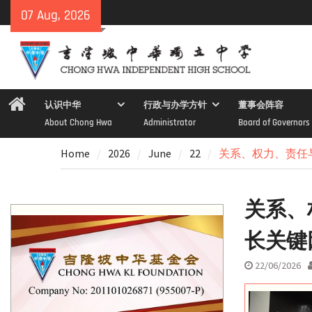
Skip
07 Aug, 2026
to
content
Home
认识中华
行政与办学方针
董事会阵容
About Chong Hwa
Administrator
Board of Governors
Home
2026
June
22
关系、权力、责任
关系、
长关键
22/06/2026