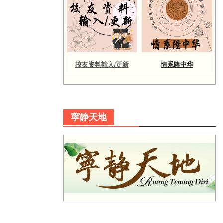
校友资料输入/更新
情系隆中华
寜静天地