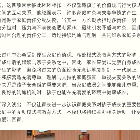
庭。这四项因素彼此环环相扣，不仅塑造孩子的价值观与行为模
之间的互动关系。他继而表示，许多家庭冲突与夫妻争执的产生
而是源于家庭责任分配失衡。当其中一方长期承担过多责任，另
与分担时，压力与不满便会逐渐累积，最终引发矛盾与冲突。因
清晰且合理的责任分工，透过持续沟通与理解，共同维系家庭关
长过程中都会受到原生家庭价值观、相处模式及教育方式的影响
至成年后的婚姻与亲子关系之中。因此，家长应尝试觉察自身成
产生的影响，避免将过去的负面经验无意识地复制到下一代身上
长积极营造充满尊重、理解与支持的家庭氛围，重视夫妻关系的
妻关系是孩子安全感的重要来源。当家庭成员之间能够彼此尊重
立良好的沟通机制时，孩子也能在充满爱的环境中健康成长。
容深入浅出，不仅让家长进一步认识家庭关系对孩子成长的重要
家庭中的互动模式与教育方式，本校也将持续举办相关活动，让
将爱带回家。