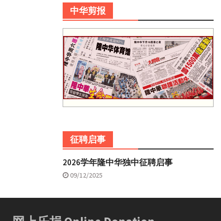
中华剪报
征聘启事
2026学年隆中华独中征聘启事
09/12/2025