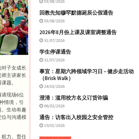
03/08/2026
回教先知穆罕默德诞辰公假通告
03/08/2026
2026年8月份上课及课室调整通告
31/07/2026
学生停课通告
31/07/2026
动对子女成长
事宜：星期六跨领域学习日 – 健步走活动
老师主讲家长
（Brisk Walk）
通课题。
24/02/2026
请现场6位
澄清：滥用校方名义订货诈骗
种情境，引
06/02/2026
题。生动有趣
定位与沟通模
通告：访客出入校园之安全管控
19/01/2026
、权力、责任