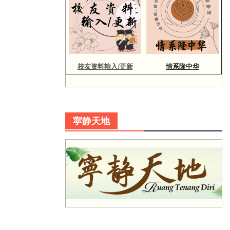
校友资料输入/更新
情系隆中华
寜静天地