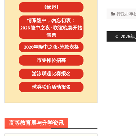
《缘起》
行政办事
情系隆中，勿忘初衷：
2026 隆中之夜 · 联谊晚宴开始
Post
售票
Previou
202
navigatio
post:
2026年隆中之夜-筹款表格
市集摊位招募
游泳联谊比赛报名
球类联谊活动报名
高等教育展与升学资讯