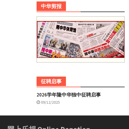
中华剪报
征聘启事
2026学年隆中华独中征聘启事
09/12/2025