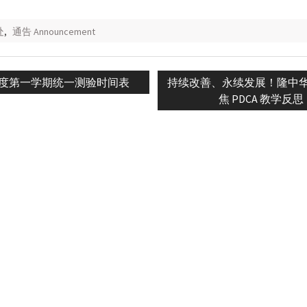
处
,
通告 Announcement
s
Next
6年度第一学期统一测验时间表
持续改善、永续发展！隆中
n
post:
焦 PDCA 教学反思