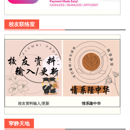
校友联络室
校友资料输入/更新
情系隆中华
寜静天地