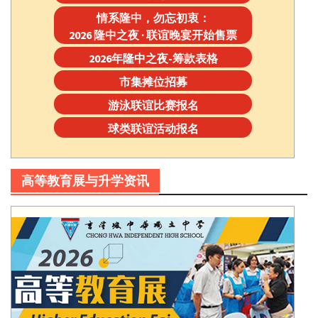
情系隆中，勿忘初衷：
2026 隆中之夜 · 联谊晚宴开始售票
2026年隆中之夜-筹款表格
市集摊位招募
游泳联谊比赛报名
球类联谊活动报名
高等教育展与升学资讯