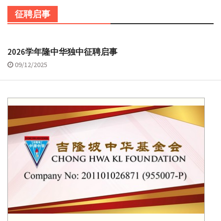
征聘启事
2026学年隆中华独中征聘启事
09/12/2025