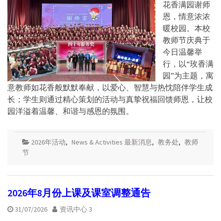
花香满园谢师
恩，情意浓浓
暖校园。本校
教师节庆典于
今日温馨举
行，以“玫香满
园”为主题，寓
意教师如花香般默默奉献，以爱心、智慧与热忱陪伴学生成
长；学生则通过精心策划的活动与真挚祝福回馈师恩，让校
园洋溢着温馨、和谐与感恩的氛围。
2026年活动
,
News & Activities 最新消息
,
教务处
,
教师
节
2026年8月份上课及课室调整通告
31/07/2026
资讯中心 3