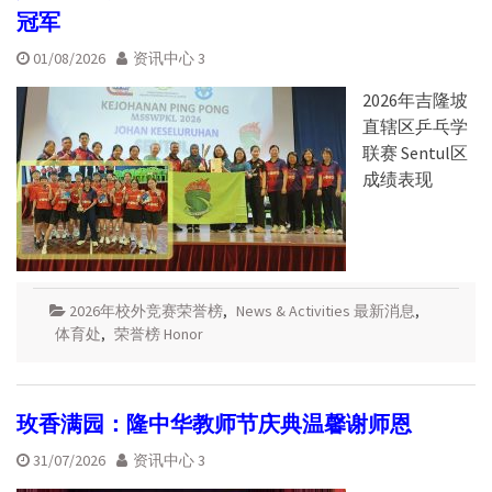
冠军
01/08/2026
资讯中心 3
2026年吉隆坡
直辖区乒乓学
联赛 Sentul区
成绩表现
2026年校外竞赛荣誉榜
,
News & Activities 最新消息
,
体育处
,
荣誉榜 Honor
玫香满园：隆中华教师节庆典温馨谢师恩
31/07/2026
资讯中心 3