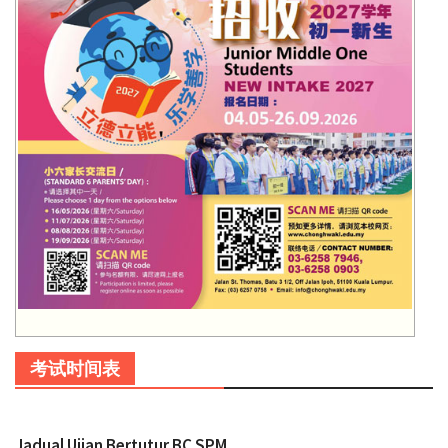
考试时间表
Jadual Ujian Bertutur BC SPM