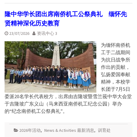
隆中华学长团出席南侨机工公祭典礼 缅怀先
贤精神深化历史教育
23/07/2026
资讯中心 3
为缅怀南侨机
工于二战期间
为抗日战争所
作出的贡献，
弘扬爱国奉献
精神，本校学
长团于7月5日
委派20名学长代表校方，出席由吉隆坡暨雪兰莪中华大会堂
于吉隆坡广东义山（马来西亚南侨机工纪念公园）举办
的“纪念南侨机工公祭典礼”。
2026年活动
,
News & Activities 最新消息
,
训育处