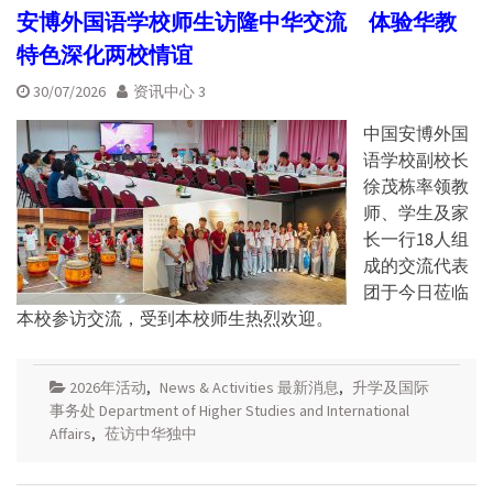
安博外国语学校师生访隆中华交流 体验华教
特色深化两校情谊
30/07/2026
资讯中心 3
中国安博外国
语学校副校长
徐茂栋率领教
师、学生及家
长一行18人组
成的交流代表
团于今日莅临
本校参访交流，受到本校师生热烈欢迎。
2026年活动
,
News & Activities 最新消息
,
升学及国际
事务处 Department of Higher Studies and International
Affairs
,
莅访中华独中