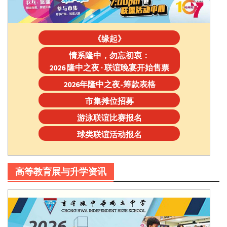
《缘起》
情系隆中，勿忘初衷：
2026 隆中之夜 · 联谊晚宴开始售票
2026年隆中之夜-筹款表格
市集摊位招募
游泳联谊比赛报名
球类联谊活动报名
高等教育展与升学资讯