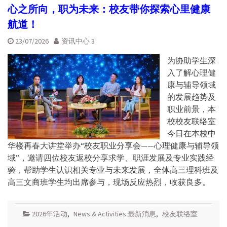
心之所向，职为未来：校友带你探索心里健康
航道！
23/07/2026
资讯中心 3
为协助学生深
入了解心理健
康与辅导领域
的发展趋势及
职业前景，本
校校友联络室
今日在本校中
华楼再春大讲堂举办“校友职业分享会——心理健康与辅导领
域”，邀请四位校友返校分享求学、职涯发展及专业实践经
验，帮助学生认识相关专业与未来发展，全体高三理科班及
高三文商班学生均出席参与，现场反应热烈，收获良多。
2026年活动
,
News & Activities 最新消息
,
校友联络室