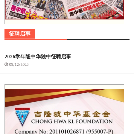
征聘启事
2026学年隆中华独中征聘启事
09/12/2025