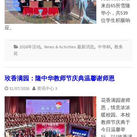
来自65所雪隆
华小，共539
位学生积极响
应。
2026年活动
,
News & Activities 最新消息
,
中华杯
,
教务
处
玫香满园：隆中华教师节庆典温馨谢师恩
31/07/2026
资讯中心 3
花香满园谢师
恩，情意浓浓
暖校园。本校
教师节庆典于
今日温馨举
行，以“玫香满