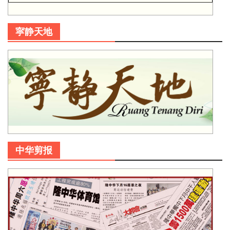
寜静天地
中华剪报