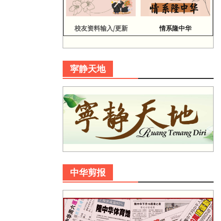
校友资料输入/更新
情系隆中华
寜静天地
中华剪报