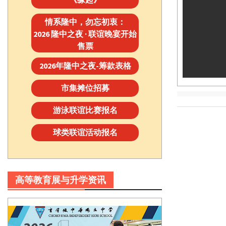
情系隆中，勿忘初衷：
2026 隆中之夜 · 联谊晚宴开始
售票
2026年隆中之夜-筹款表格
市集摊位招募
游泳联谊比赛报名
球类联谊活动报名
高等教育展与升学资讯