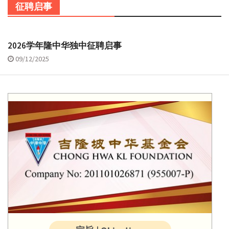
征聘启事
2026学年隆中华独中征聘启事
09/12/2025