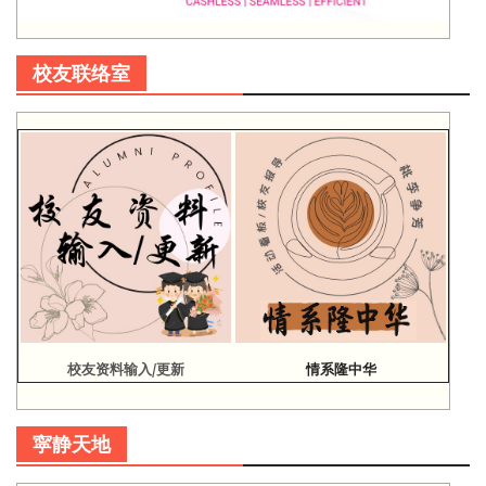
校友联络室
校友资料输入/更新
情系隆中华
寜静天地