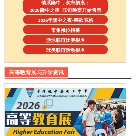
情系隆中，勿忘初衷：
2026 隆中之夜 · 联谊晚宴开始售票
2026年隆中之夜-筹款表格
市集摊位招募
游泳联谊比赛报名
球类联谊活动报名
高等教育展与升学资讯