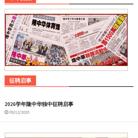
征聘启事
2026学年隆中华独中征聘启事
09/12/2025