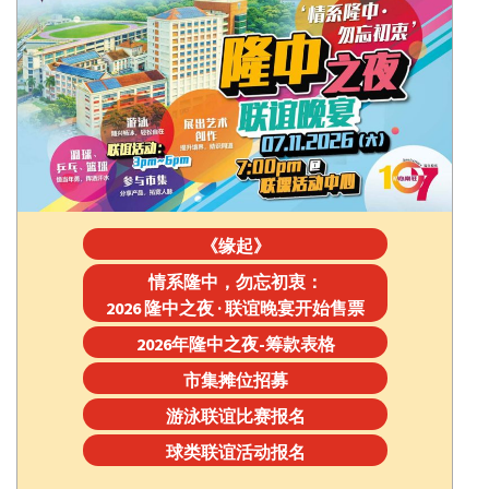
《缘起》
情系隆中，勿忘初衷：
2026 隆中之夜 · 联谊晚宴开始售票
2026年隆中之夜-筹款表格
市集摊位招募
游泳联谊比赛报名
球类联谊活动报名