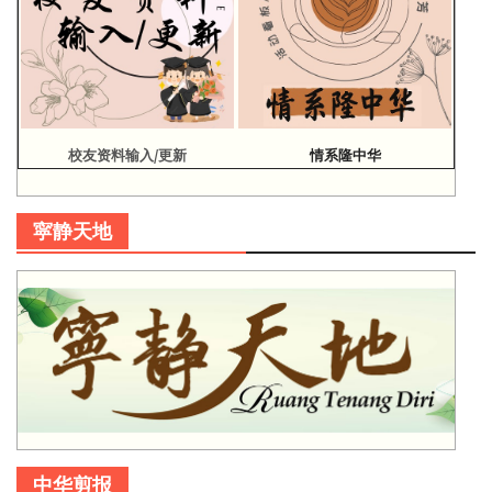
校友资料输入/更新
情系隆中华
寜静天地
中华剪报