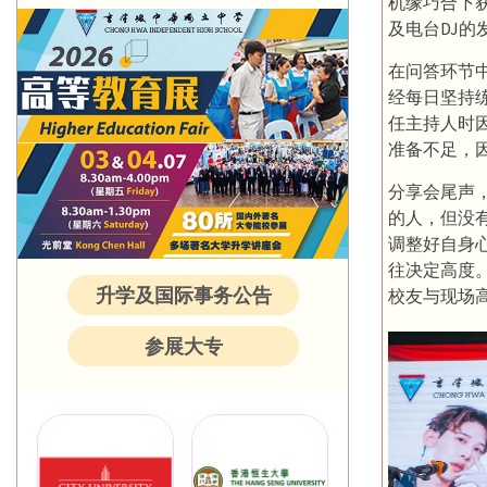
机缘巧合下
及电台DJ
在问答环节
经每日坚持
任主持人时
准备不足，
分享会尾声
的人，但没
调整好自身
往决定高度
升学及国际事务公告
校友与现场
参展大专