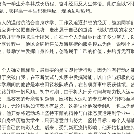
与高一学生分享其成长历程、奋斗经历及人生体悟。此讲座以“不比
l”为主题，获得高一学生积极响应，现场互动热烈。
持人的温偕伉结合自身求学、工作及追逐梦想的经历，勉励同学
而应勇于发掘自身优势，走出属于自己的道路。他以“成功的定义
成功并非单纯取决于结果，而在于个人为目标付出了多少努力，
分享过程中，他以金牌销售员及海底捞的服务模式为例，说明个
性，鼓励学生发挥自身长处，创造属于自己的价值，并培养无可
一个人确立目标后，最重要的是立即付诸行动，因为唯有行动才
勇于突破自我，在不断尝试与实践中发掘潜能，以自信与积极的
求学期间的他曾是本校田径校队成员，在各项赛事中屡获佳绩。
之路并非一帆风顺。初中时期，由于将大部分时间与精力投入运
想。温校友的母亲曾劝勉他，应将投入运动的专注与心思转移至
努力，无论结果如何都具有意义。这番话让他深受触动，也成为
后，他开始将运动场上坚持不懈的精神与自律态度运用到学业中
以自身经历勉励学生，只要愿意付出努力、坚持目标，每个人都
属于自己的精彩人生。后来，受到新冠疫情影响，他开始接触主