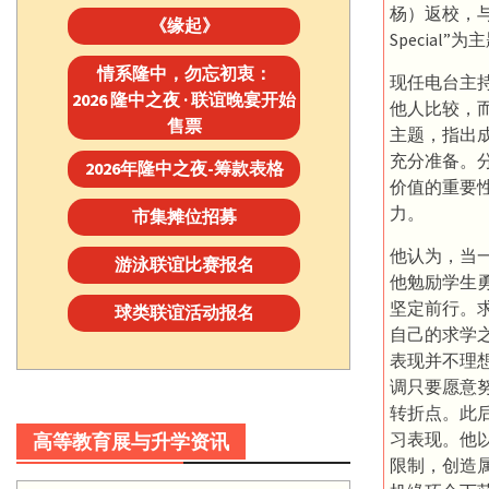
杨）返校，
《缘起》
Specia
情系隆中，勿忘初衷：
现任电台主
2026 隆中之夜 · 联谊晚宴开始
他人比较，
售票
主题，指出
充分准备。
2026年隆中之夜-筹款表格
价值的重要
力。
市集摊位招募
他认为，当
游泳联谊比赛报名
他勉励学生
坚定前行。
球类联谊活动报名
自己的求学
表现并不理
调只要愿意
转折点。此
习表现。他
高等教育展与升学资讯
限制，创造