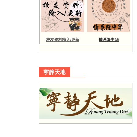
校友资料输入/更新
情系隆中华
寜静天地