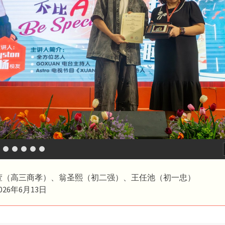
萱（高三商孝）、翁圣熙（初二强）、王任池（初一忠）
26年6月13日