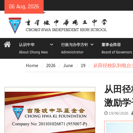
Skip
06 Aug, 2026
to
content
Home
认识中华
行政与办学方针
董事会阵容
About Chong Hwa
Administrator
Board of Governors
Home
2026
June
19
从田径校队到电台
从田径
激励学
19/06/2026