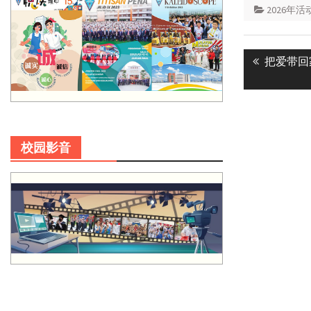
2026年活
Post
Previous
把爱带回
navigatio
post:
校园影音