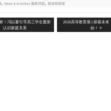
动
,
News & Activities 最新消息
,
校友联络室
Next
家！冯以量引导高三学生重新
2026高等教育展 | 探索未
n
post:
认识家庭关系
始！