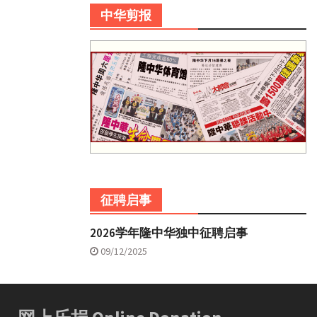
中华剪报
征聘启事
2026学年隆中华独中征聘启事
09/12/2025