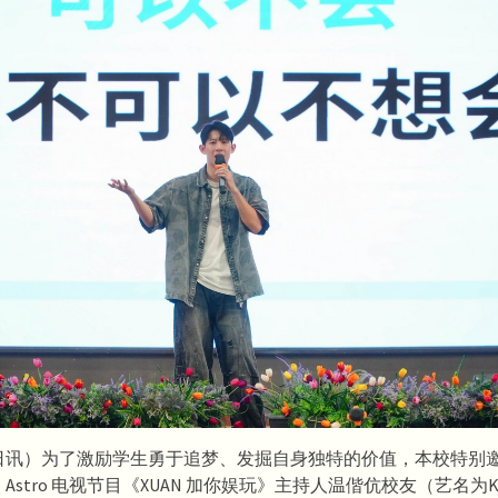
日讯）为了激励学生勇于追梦、发掘自身独特的价值，本校特别邀请
stro 电视节目《XUAN 加你娱玩》主持人温偕伉校友（艺名为Kry