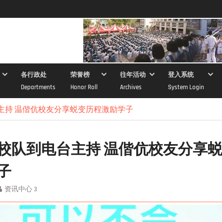
各行政处
荣誉榜
往年活动
登入系统
Departments
Honor Roll
Archives
System Login
主持 温偕伉校友分享蜕变历程激励学子
校队到电台主持 温偕伉校友分享
子
资讯中心 3