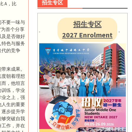
招生专区
 A，比
们不要一味与
招生专区
”为首个分享
2027 Enrolment
以及是否做好
人特色与服务
取代的竞争
能带来成果。
态度朝着理想
然而，他坦言
动训练，学业
学业之上，强
他人生的重要
，逐步提升学
能够突破自我
持工作，并在