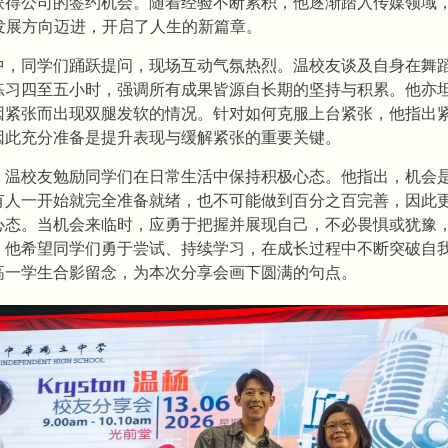
获得公司的签约机会。随着经验不断累积，他逐渐踏入传媒领域
的发展方向迈进，开启了人生的新篇章。
中，同学们踊跃提问，现场互动气氛热烈。温校友谈及自身在舞
练习四至五小时，强调所有成果皆源自长期的坚持与积累。他亦
因紧张而出现双腿发软的情况。针对如何克服上台紧张，他指出
因此充分准备是提升表现与缓解紧张的重要关键。
，温校友勉励同学们在日常生活中保持积极心态。他指出，机会
有人一开始就完全准备就绪，也不可能做到百分之百完善，因此
心态。当机会来临时，应勇于把握并展现自己，不必畏惧或犹豫
。他希望同学们勇于尝试、持续学习，在成长过程中不断突破自
高一学生合影留念，为本次分享会画下圆满的句点。