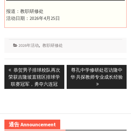
报道：教职研修处
活动日期：2026年4月25日
2026年活动
,
教职研修处
Post
Previous
Next
恭贺男子排球校队再次
尊孔中学修研处莅访隆中
navigation
post:
post:
荣获吉隆坡直辖区排球学
华 共探教师专业成长经验
联赛冠军，勇夺六连冠
通告 Announcement