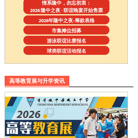
情系隆中，勿忘初衷：
2026 隆中之夜 · 联谊晚宴开始售票
2026年隆中之夜-筹款表格
市集摊位招募
游泳联谊比赛报名
球类联谊活动报名
高等教育展与升学资讯