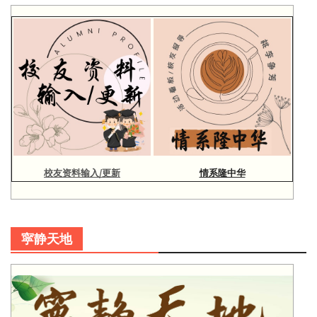
校友资料输入/更新
情系隆中华
寜静天地