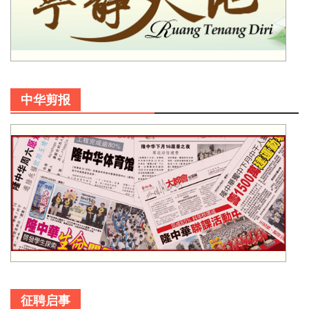
中华剪报
征聘启事