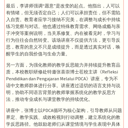
最后，李讲师强调“愿意”是改变的起点。他指出，人可以
有情绪，但无须否定自己；人们可以承担责任，但不需陷
入自责。教育者应学习接纳不完美，在调整与成长中持续
练习觉察与对话。他也通过特殊教育需求、网络成瘾与亲
子冲突等案例说明，当关系修复、内在被看见时，学习与
行为往往会自然转变。该场讲座不仅提供方法，更引导反
思，教育的意义不只是成绩提升，而是透过真实对话，唤
醒学生的自我价值与生命力量。
另一方面，为强化教师的教学反思能力并持续提升教育品
质，本校教职研修处特邀张喜崇博士莅校主讲《Refleksi
Pendidikan dan Pengajaran Melalui PDCA》讲座，专为不
谙中文教师群体进行分享。讲座透过适切的语言支持与说
明，协助不同语言背景的教师掌握系统化的教学反思方
法，推动专业成长与课堂教学的持续优化。
讲座中，张博士以PDCA循环为核心架构，引导教师从问题
界定、教学实践、成效检视到行动调整，建立系统化的教
学反思路径。他鼓励老师们从课堂情境与学生表现中具体