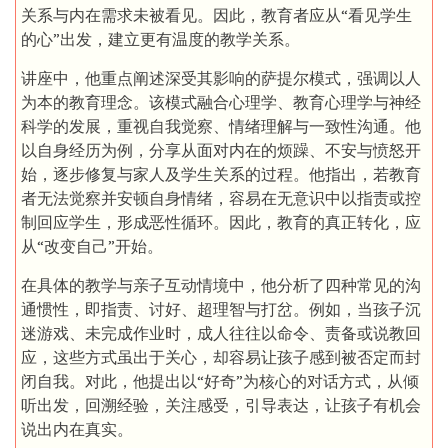
关系与内在需求未被看见。因此，教育者应从“看见学生
的心”出发，建立更有温度的教学关系。
讲座中，他重点阐述深受其影响的萨提尔模式，强调以人
为本的教育理念。该模式融合心理学、教育心理学与神经
科学的发展，重视自我觉察、情绪理解与一致性沟通。他
以自身经历为例，分享从面对内在的烦躁、不安与愤怒开
始，逐步修复与家人及学生关系的过程。他指出，若教育
者无法觉察并安顿自身情绪，容易在无意识中以指责或控
制回应学生，形成恶性循环。因此，教育的真正转化，应
从“改变自己”开始。
在具体的教学与亲子互动情境中，他分析了四种常见的沟
通惯性，即指责、讨好、超理智与打岔。例如，当孩子沉
迷游戏、未完成作业时，成人往往以命令、责备或说教回
应，这些方式虽出于关心，却容易让孩子感到被否定而封
闭自我。对此，他提出以“好奇”为核心的对话方式，从倾
听出发，回溯经验，关注感受，引导表达，让孩子有机会
说出内在真实。