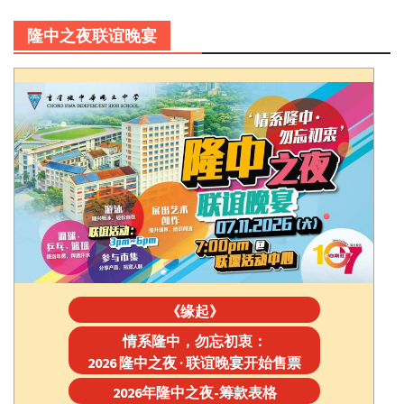
隆中之夜联谊晚宴
《缘起》
情系隆中，勿忘初衷：
2026 隆中之夜 · 联谊晚宴开始售票
2026年隆中之夜-筹款表格