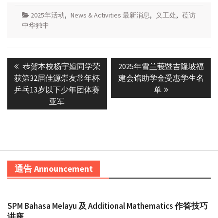
2025年活动
,
News & Activities 最新消息
,
义工处
,
莅访
中华独中
Post
Previous
Next
恭贺本校杨宇媗同学荣
2025年雪兰莪暨吉隆坡福
navigation
post:
post:
获第32届佳源崇友常年杯
建会馆助学金受惠学生名
乒乓13岁以下少年团体赛
单
亚军
通告 Announcement
SPM Bahasa Melayu 及 Additional Mathematics 作答技巧
讲座