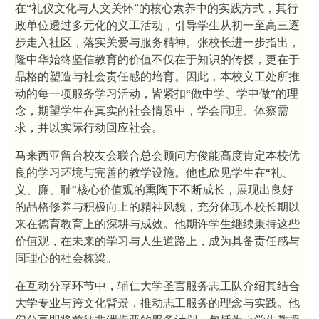
在“礼仪文化与人文关怀”的核心素养中的实践方式，其行
政单位透过多元化的义工活动，引导学生从初一至高三逐
步走入社区，落实关爱与服务精神。张校长进一步指出，
隆中华始终坚信教育的价值不仅在于知识的传授，更在于
品格的塑造与社会责任感的培育。因此，本校义工处所推
动的每一项服务学习活动，皆紧扣“做中学、学中做”的理
念，期望学生在真实的社会情景中，学会同理、体察需
求，并以实际行动回应社会。
马来西亚留台校友会联合总会顾问方俊能高度肯定本校优
良的学习环境与完善的教学设施。他也欣见学生在“礼、
义、廉、耻”核心价值观的熏陶下不断成长，展现出良好
的品格修养与积极向上的精神风貌，充分体现本校长期以
来在德育教育上的深耕与成效。他期许学生继续秉持这些
价值观，在未来的学习与人生道路上，成为具备责任感与
同理心的社会栋梁。
在互动分享环节中，辅仁大学圣言服务志工队介绍其结合
大学专业与跨文化背景，推动志工服务的理念与实践。他