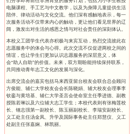
们分享即将前往非洲肯亚的服务计划，包括为小学生教授
电脑课程、手工艺与中文教学，以及为身障儿童提供生活
陪伴、律动活动与文化交流。他们深有感触地表示，每一
次服务活动不仅带来内心的触动，更让他们看见世界的辽
阔，激发出对生活的感恩之情与对社会责任的深刻体认。
本校义工团学生代表亦积极与来宾互动，热烈交流彼此在
志愿服务中的体会与心得。此次交流不仅促进两校之间的
情谊，也让学生们更加认识志愿服务的深层意义，体
会“助人自助”的价值。未来，双方期盼能持续保持联系，
共同推动青年志工文化的发展与深化。
出席交流会的嘉宾包括马来西亚留台校友会联合总会顾问
方俊能、辅仁大学校友会会长陈晓娟、辅大校友会理事李
钦銮与黄培基、辅仁大学圣言会使命室主任季进德、副教
授陈若琳以及六位辅大志工学生；本校代表则有张梅莲校
长、锺志强第一副校长、陈玉丽副校长、李瑞安副校长、
义工处主任汤金凤、升学及国际事务处主任郑慧仪、义工
处副主任张嘉娴、林凯丽。