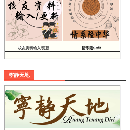
校友资料输入/更新
情系隆中华
寜静天地