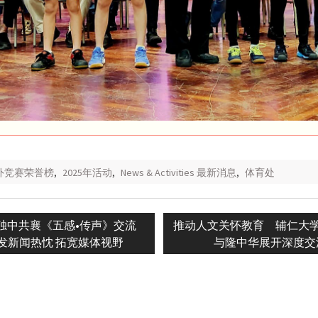
校外竞赛荣誉榜
,
2025年活动
,
News & Activities 最新消息
,
体育处
s
Next
独中共襄《五感•传声》交流
推动人文关怀教育 辅仁大
n
post:
发新闻热忱 拓宽媒体视野
与隆中华展开深度交