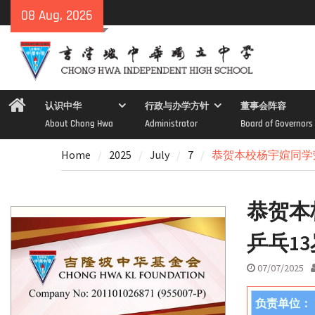
Skip
08 Aug, 2026
to
content
Home
认识中华
行政与办学方针
董事会阵容
About Chong Hwa
Administrator
Board of Governors
Home
2025
July
7
恭贺本校杨宇媗同学
恭贺本
乒乓1
07/07/2025
负责单位：