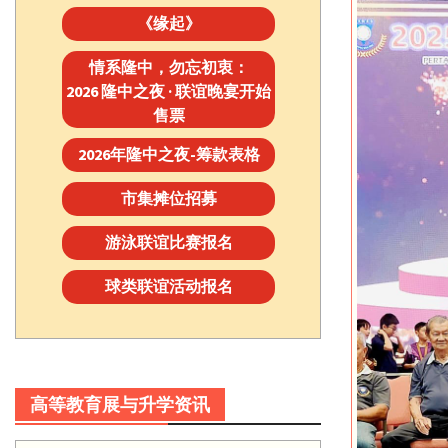
《缘起》
情系隆中，勿忘初衷：
2026 隆中之夜 · 联谊晚宴开始
售票
2026年隆中之夜-筹款表格
市集摊位招募
游泳联谊比赛报名
球类联谊活动报名
高等教育展与升学资讯