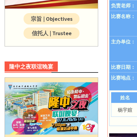
负责老师：
比赛名称：
宗旨 | Objectives
信托人 | Trustee
主办单位：
隆中之夜联谊晚宴
比赛日期：
比赛地点：
姓名
杨宇媗