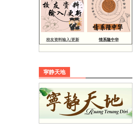
校友资料输入/更新
情系隆中华
寜静天地