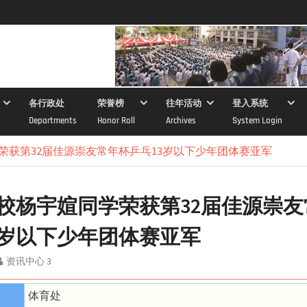
各行政处
荣誉榜
往年活动
登入系统
Departments
Honor Roll
Archives
System Login
荣获第32届佳源崇友常年杯乒乓13岁以下少年团体赛亚军
校杨宇媗同学荣获第32届佳源崇友
3岁以下少年团体赛亚军
资讯中心 3
体育处