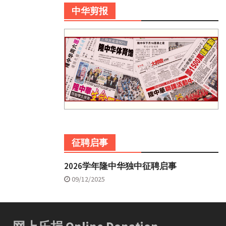
中华剪报
征聘启事
2026学年隆中华独中征聘启事
09/12/2025