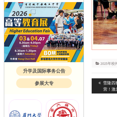
2025年
升学及国际事务公告
Post
Previou
雪隆四
参展大专
navigatio
post:
营！激