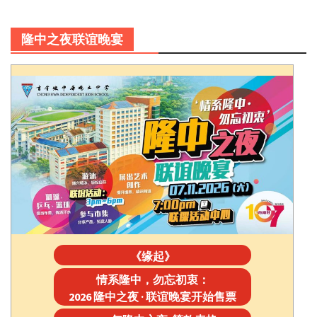
隆中之夜联谊晚宴
《缘起》
情系隆中，勿忘初衷：
2026 隆中之夜 · 联谊晚宴开始售票