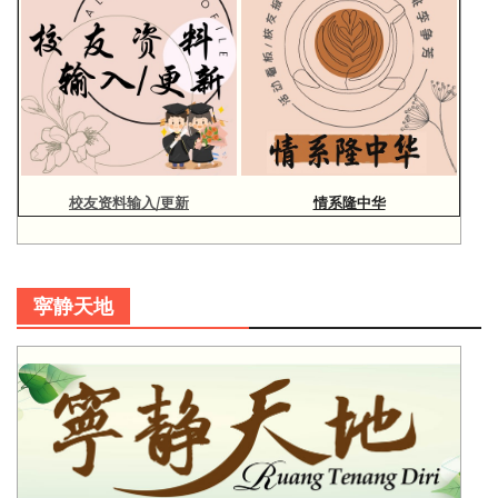
校友资料输入/更新
情系隆中华
寜静天地