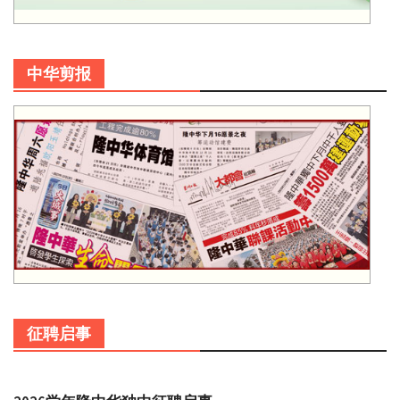
中华剪报
征聘启事