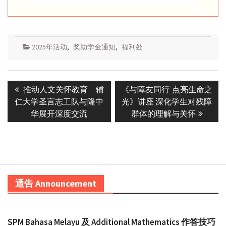
2025年活动
,
奖助学金通知
,
福利处
Post
Previous
Next
推动人文关怀教育 辅
《与障友同行˙点亮生命之
navigation
post:
post:
仁大学圣言志工队与隆中
光》讲座 深化学生对残障
华展开深度交流
群体的理解与关怀
通告 Announcement
SPM Bahasa Melayu 及 Additional Mathematics 作答技巧