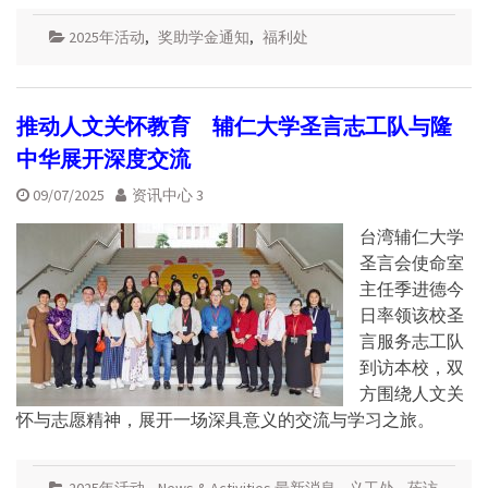
2025年活动
,
奖助学金通知
,
福利处
推动人文关怀教育 辅仁大学圣言志工队与隆
中华展开深度交流
09/07/2025
资讯中心 3
台湾辅仁大学
圣言会使命室
主任季进德今
日率领该校圣
言服务志工队
到访本校，双
方围绕人文关
怀与志愿精神，展开一场深具意义的交流与学习之旅。
2025年活动
,
News & Activities 最新消息
,
义工处
,
莅访