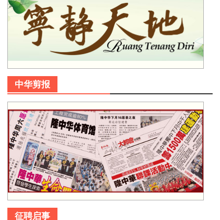
中华剪报
征聘启事