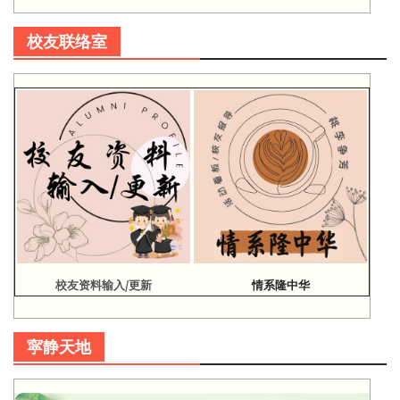
校友联络室
校友资料输入/更新
情系隆中华
寜静天地