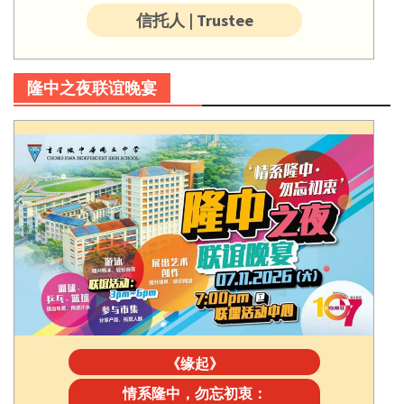
信托人 | Trustee
隆中之夜联谊晚宴
《缘起》
情系隆中，勿忘初衷：