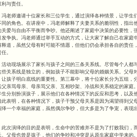
权利与责任。
，冯老师邀请十位家长和三位学生，通过演绎各种情景，让学生
不同的角色。在讲座中，冯老师解释了夫妻关系的脆弱性，指出
的关爱与自由不平衡而争吵。他还阐述了家庭中决策的必要性，
引发争执。冯老师通过举手互动的方式，让大家了解自己在家庭
解释道，虽然父母有时可能不情愿，但他们仍会承担各自的责任
责任。
，活动现场展示了家长与孩子之间的三条关系线。尽管每个人都
这些关系线是独立的，例如孩子不能影响父母的婚姻关系。父母
，让孩子明白底线的重要性。第三幕中，将十位家长分为五组，
括父亲骂母亲、母亲骂父亲、互相吵架、冷战和关系稳定的家庭
学生分别扮演孩子，展示他们在各种情况下的反应和思考，以及
借此表明，在各种情况下，孩子干预父母关系是因为渴望得到父
演绎一个幸福的家庭，虽然偶尔争吵，但大多是为了争宠，表现
，此次演绎的目的是表明，生命中的苦难并不是为了打败我们，
长。父母也曾是孩子，他们的争吵和冲突是从原生家庭中学来的