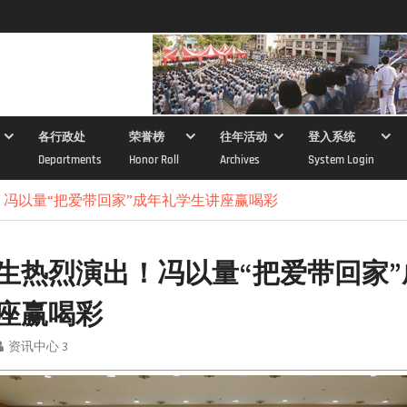
各行政处
荣誉榜
往年活动
登入系统
Departments
Honor Roll
Archives
System Login
冯以量“把爱带回家”成年礼学生讲座赢喝彩
生热烈演出！冯以量“把爱带回家”
座赢喝彩
资讯中心 3