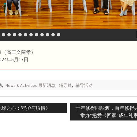
豪（高三文商孝）
24年5月17日
动
,
News & Activities 最新消息
,
辅导处
,
辅导活动
vious
Next
地球之心：守护与珍惜》
十年修得同船渡，百年修得共枕
n
:
post:
举办“把爱带回家”成年礼