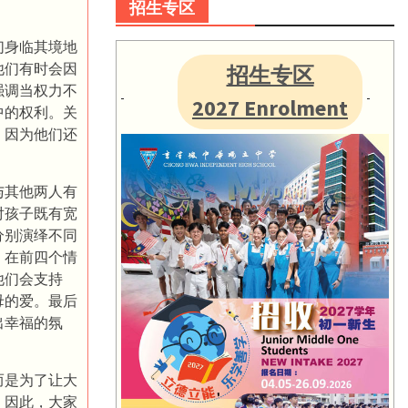
招生专区
们身临其境地
他们有时会因
招生专区
强调当权力不
2027 Enrolment
中的权利。关
，因为他们还
与其他两人有
对孩子既有宽
分别演绎不同
。在前四个情
他们会支持
母的爱。最后
出幸福的氛
而是为了让大
。因此，大家