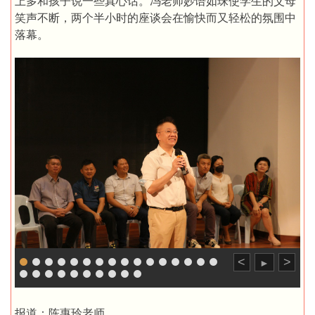
上多和孩子说一些真心话。冯老师妙语如珠使学生的父母
笑声不断，两个半小时的座谈会在愉快而又轻松的氛围中
落幕。
<
>
►
报道：陈惠玲老师