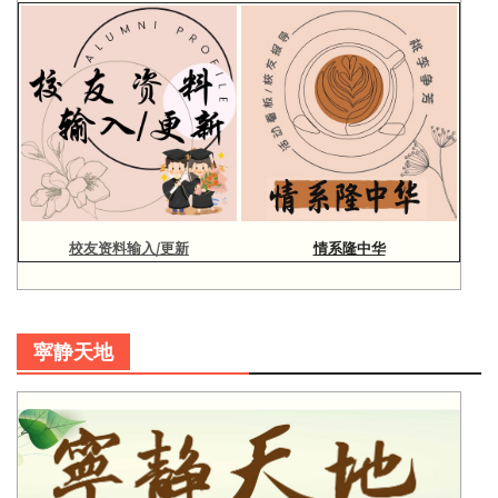
校友资料输入/更新
情系隆中华
寜静天地