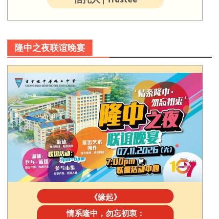
隆中之夜联谊晚宴
《缘起》
情系隆中，勿忘初衷：