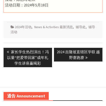
活动日期：2024年5月18日
2024年活动
,
News & Activities 最新消息
,
辅导处
,
辅导
活动
Post
Previous
Next
家长学生热烈演出！冯
2024 吉隆坡直辖区学联 越
navigation
post:
post:
以量“把爱带回家”成年礼
野赛跑赛
学生讲座赢喝彩
通告 Announcement