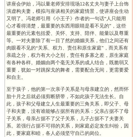
讲座会伊始，冯以量老师安排现场12名丈夫与妻子上台饰
演虚构夫妻，模拟与座谈相关的家庭情景，使讲座会生动
又明了。冯老师引用《小王子》作者的一句话“人只能用
心才看得清楚，最重要的东西用眼睛是看不见的”，这些
最重要的元素包括爱、关怀、支持、陪伴、能量以及尊重
等。一对夫妻除了有一目了然的婚姻关系，他们之间还有
肉眼看不见的“关系、权力、责任和原生家庭”，而关系有
亲疏之分，权力有大小之别，责任有多寡之差，原生家庭
有各种各样。婚姻由两个毫无关系的成人结合，既脆弱又
重要，犹如一对跳探戈的舞者，需要配合无间，更需要爱
和自主。
至于孩子，他的第一次亲子关系是与母亲建立的，然而怀
胎十月之后就必须剪断脐带，不如此孩子无法生长。自
此，孩子和父母建立人生最重要的三角关系，即父子、母
子和夫妻，没有谁能够占据所有的关系：父亲占据不了母
子关系，母亲占据不了父子关系，儿子占据不了夫妻关
系。若强行占据不可得的关系，则家庭必定发生纠纷，因
此，要家庭和睦，各人必须坚守自己的岗位。