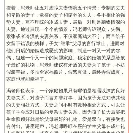
接着，冯老师让五对虚拟夫妻饰演五个情景：专制的丈夫
和卑微的妻子，豪横的妻子和懦弱的丈夫，各不相让的强
势夫妻，互不理睬的冷战夫妻，最后一对则是鹣鲽情深的
夫妻。通过展现一个个的情景，冯老师告诉观众，失衡、
紧张或者冷漠的夫妻关系，不仅家庭鸡犬不宁，而且给子
女留下错误的榜样，子女“继承”父母的言行举止，进而对
他们日后的婚姻造成恶劣的影响，制造一对又一对的怨
偶，组建一个又一个的问题家庭。稳定的婚姻关系是给孩
子最好的礼物，冯老师建议有矛盾的夫妻为了孩子，不妨
假装幸福，多拍全家福照片，假戏真做，最终弄假成真，
家庭也就能幸福了。
冯老师也表示，一个家庭如果只有哪怕是相濡以沫的良好
夫妻关系，对孩子而言并非好事，因为孩子无法知晓其他
的夫妻相处方式。夫妻之间不时有数种相处方式，可以让
孩子学会应对日后的复杂夫妻关系，因为孩子长大后能把
生命照顾好就是给父母最好的礼物，爱是双向，有接受也
有付出。讲座尾声，冯老师呼吁在座的学生父母在成年礼