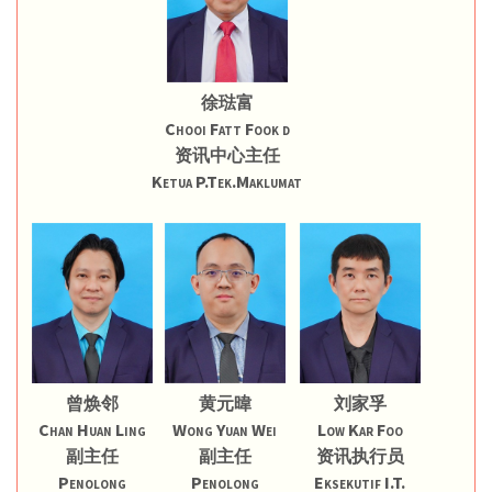
徐琺富
Chooi Fatt Fook d
资讯中心主任
Ketua P.Tek.Maklumat
曾焕邻
黄元暐
刘家孚
Chan Huan Ling
Wong Yuan Wei
Low Kar Foo
副主任
副主任
资讯执行员
Penolong
Penolong
Eksekutif I.T.