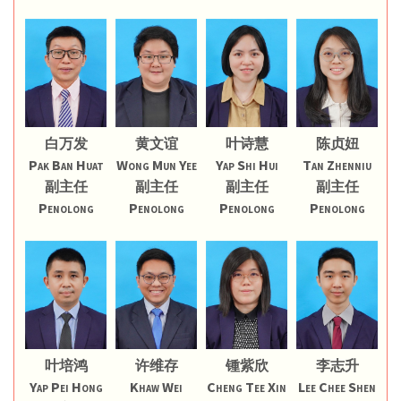
白万发
黄文谊
叶诗慧
陈贞妞
Pak Ban Huat
Wong Mun Yee
Yap Shi Hui
Tan Zhenniu
副主任
副主任
副主任
副主任
Penolong
Penolong
Penolong
Penolong
叶培鸿
许维存
锺紫欣
李志升
Yap Pei Hong
Khaw Wei
Cheng Tee Xin
Lee Chee Shen