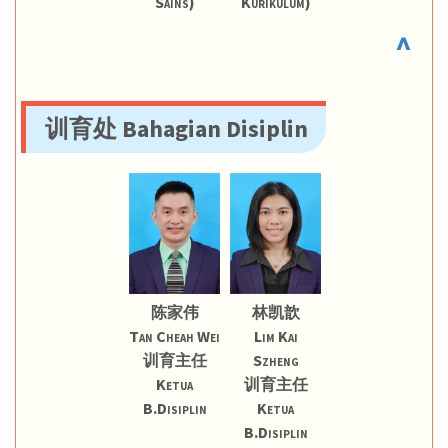
Sains)
Kurikulum)
^
训育处 Bahagian Disiplin
陈家伟
林凯歆
Tan Cheah Wei
Lim Kai
训育主任
Szheng
Ketua
训育主任
B.Disiplin
Ketua
B.Disiplin