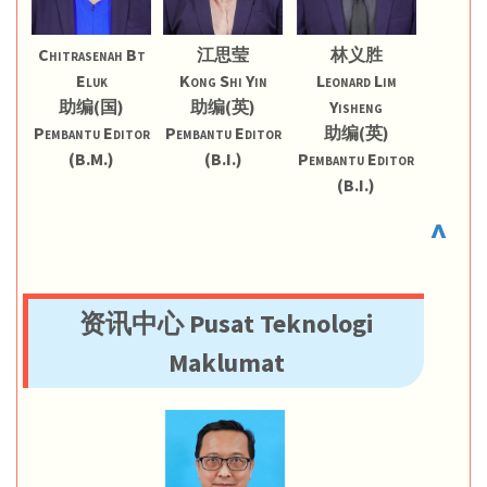
Chitrasenah Bt
江思莹
林义胜
Eluk
Kong Shi Yin
Leonard Lim
助编(国)
助编(英)
Yisheng
Pembantu Editor
Pembantu Editor
助编(英)
(B.M.)
(B.I.)
Pembantu Editor
(B.I.)
^
资讯中心 Pusat Teknologi
Maklumat