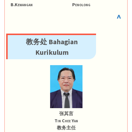
B.Kewangan
Penolong
^
教务处 Bahagian
Kurikulum
张其言
Tin Chee Yan
教务主任