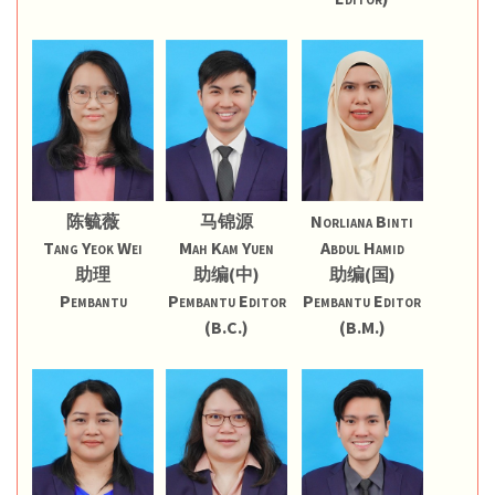
陈毓薇
马锦源
Norliana Binti
Tang Yeok Wei
Mah Kam Yuen
Abdul Hamid
助理
助编(中)
助编(国)
Pembantu
Pembantu Editor
Pembantu Editor
(B.C.)
(B.M.)