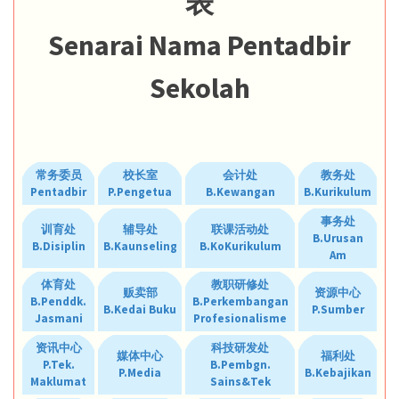
表
Senarai Nama Pentadbir
Sekolah
常务委员
校长室
会计处
教务处
Pentadbir
P.Pengetua
B.Kewangan
B.Kurikulum
事务处
训育处
辅导处
联课活动处
B.Urusan
B.Disiplin
B.Kaunseling
B.KoKurikulum
Am
体育处
教职研修处
贩卖部
资源中心
B.Penddk.
B.Perkembangan
B.Kedai Buku
P.Sumber
Jasmani
Profesionalisme
资讯中心
科技研发处
媒体中心
福利处
P.Tek.
B.Pembgn.
P.Media
B.Kebajikan
Maklumat
Sains&Tek