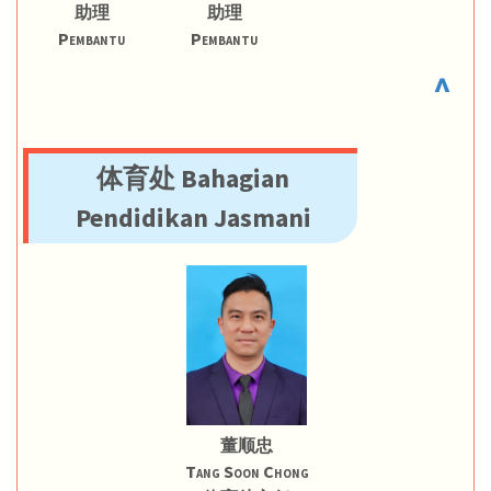
助理
助理
Pembantu
Pembantu
^
体育处 Bahagian
Pendidikan Jasmani
董顺忠
Tang Soon Chong