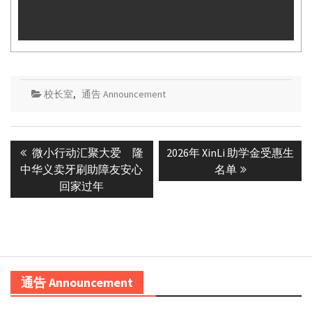
校长室
,
通告 Announcement
Post
Previous
Next
微小行动汇聚大爱 隆
2026年 XinLi 助学金受惠生
navigation
post:
post:
中华义卖牙刷助障友安心
名单
回家过年
通告 Announcement