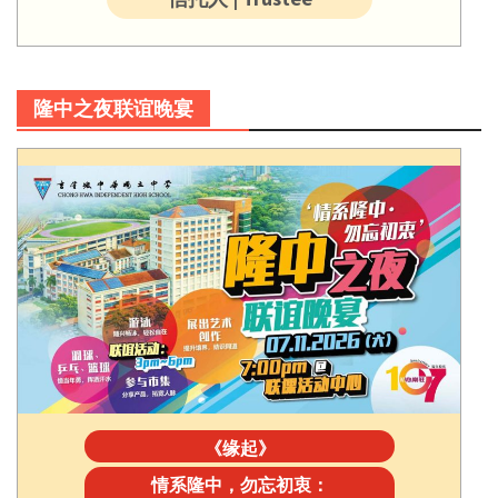
隆中之夜联谊晚宴
《缘起》
情系隆中，勿忘初衷：