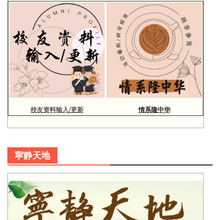
校友资料输入/更新
情系隆中华
寜静天地