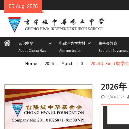
Skip
06 Aug, 2026
to
content
Home
认识中华
行政与办学方针
董事会阵容
About Chong Hwa
Administrator
Board of Governors
Home
2026
March
3
2026年 XinLi 
2026
03/03/2026