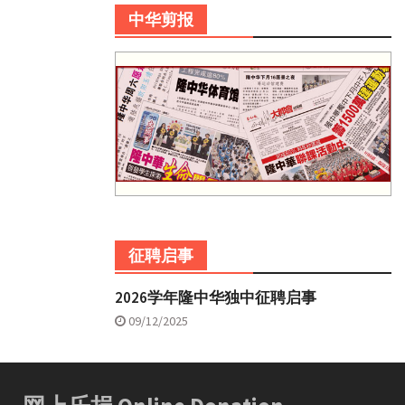
中华剪报
征聘启事
2026学年隆中华独中征聘启事
09/12/2025