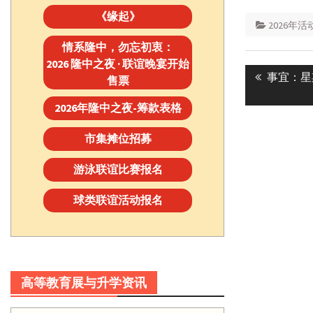
《缘起》
2026年活
情系隆中，勿忘初衷：
Post
2026 隆中之夜 · 联谊晚宴开始
Previous
事宜：星
售票
navigatio
post:
2026年隆中之夜-筹款表格
市集摊位招募
游泳联谊比赛报名
球类联谊活动报名
高等教育展与升学资讯