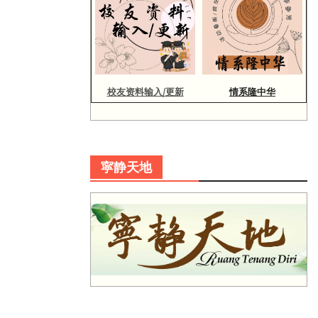
校友资料输入/更新
情系隆中华
寜静天地