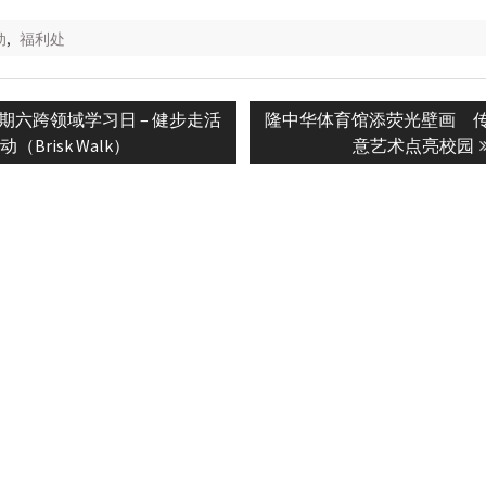
动
,
福利处
Next
期六跨领域学习日 – 健步走活
隆中华体育馆添荧光壁画 
n
post:
动（Brisk Walk）
意艺术点亮校园