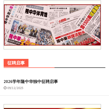
征聘启事
2026学年隆中华独中征聘启事
09/12/2025