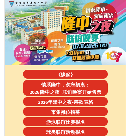
《缘起》
情系隆中，勿忘初衷：
2026 隆中之夜 · 联谊晚宴开始售票
2026年隆中之夜-筹款表格
市集摊位招募
游泳联谊比赛报名
球类联谊活动报名