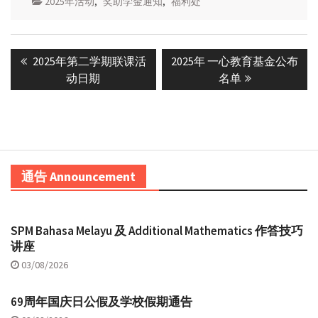
2025年活动
,
奖助学金通知
,
福利处
Post
Previous
Next
2025年第二学期联课活
2025年 一心教育基金公布
navigation
post:
post:
动日期
名单
通告 Announcement
SPM Bahasa Melayu 及 Additional Mathematics 作答技巧
讲座
03/08/2026
69周年国庆日公假及学校假期通告