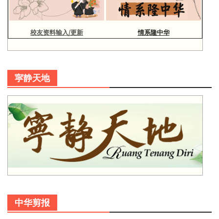
校友资料输入/更新
情系隆中华
寜静天地
中华剪报