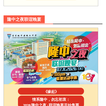
隆中之夜联谊晚宴
《缘起》
情系隆中，勿忘初衷：
2026 隆中之夜 · 联谊晚宴开始售票