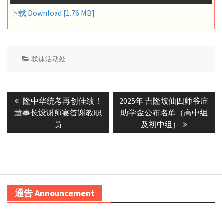
下载 Download [1.76 MB]
联课活动处
Post
Previous
Next
隆中华统考再创佳绩！
2025年 吉隆坡仙四师爷庙
navigation
post:
post:
董事长设谢师宴答谢教职
助学金公布名单（高中组
员
及初中组）
通告 Announcement