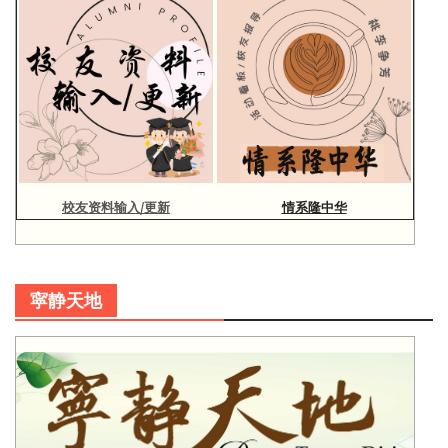
校友资料输入/更新
情系隆中华
寜静天地