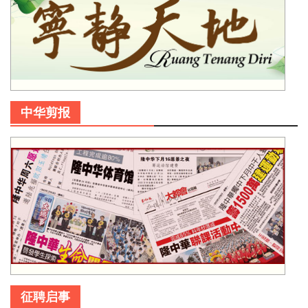
中华剪报
征聘启事