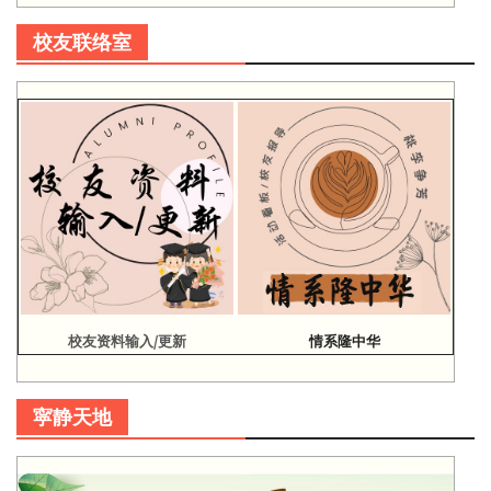
校友联络室
校友资料输入/更新
情系隆中华
寜静天地