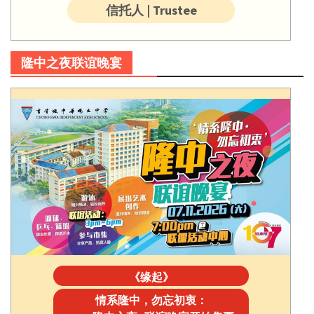
信托人 | Trustee
隆中之夜联谊晚宴
《缘起》
情系隆中，勿忘初衷：