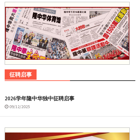
征聘启事
2026学年隆中华独中征聘启事
09/12/2025