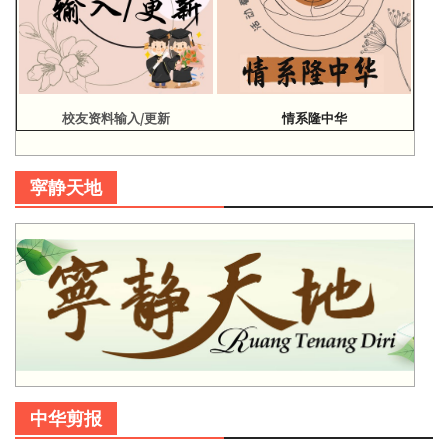
校友资料输入/更新
情系隆中华
寜静天地
中华剪报