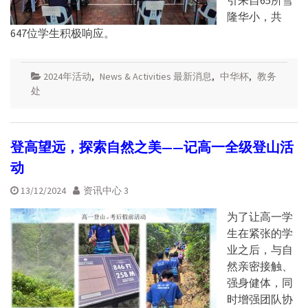
隆华小，共
647位学生积极响应。
2024年活动
,
News & Activities 最新消息
,
中华杯
,
教务
处
登高望远，探索自然之美——记高一全级登山活
动
13/12/2024
资讯中心 3
为了让高一学
生在紧张的学
业之后，与自
然亲密接触、
强身健体，同
时增强团队协