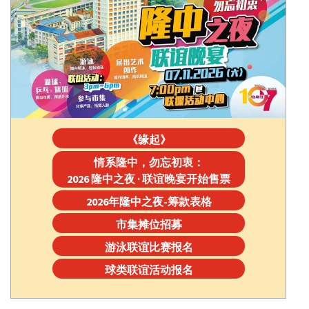
《缘起》
情系隆中，勿忘初衷：
2026 隆中之夜 · 联谊晚宴开始售票
2026年隆中之夜-筹款表格
市集摊位招募
游泳联谊比赛报名
球类联谊活动报名