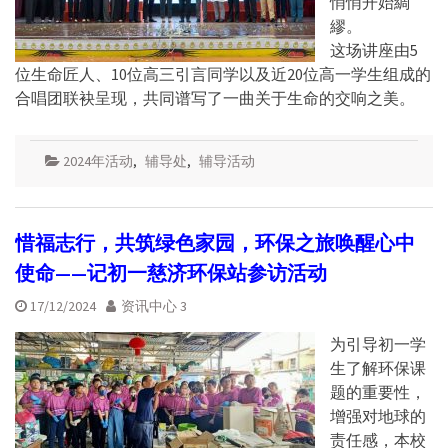
悄悄开始綢
繆。
这场讲座由5
位生命匠人、10位高三引言同学以及近20位高一学生组成的
合唱团联袂呈现，共同谱写了一曲关于生命的交响之美。
2024年活动
,
辅导处
,
辅导活动
惜福志行，共筑绿色家园，环保之旅唤醒心中
使命——记初一慈济环保站参访活动
17/12/2024
资讯中心 3
为引导初一学
生了解环保课
题的重要性，
增强对地球的
责任感，本校