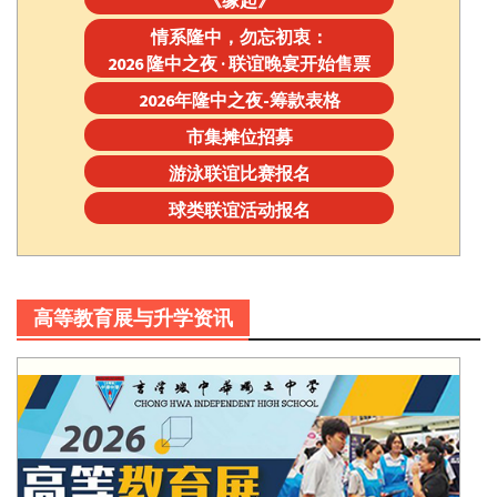
情系隆中，勿忘初衷：
2026 隆中之夜 · 联谊晚宴开始售票
2026年隆中之夜-筹款表格
市集摊位招募
游泳联谊比赛报名
球类联谊活动报名
高等教育展与升学资讯