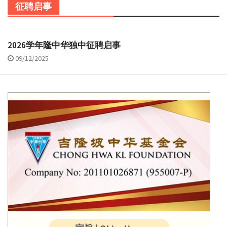
征聘启事
2026学年隆中华独中征聘启事
09/12/2025