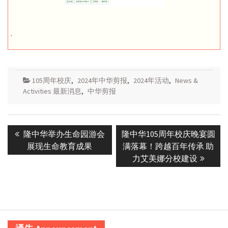
.
105周年校庆
,
2024年中华剪报
,
2024年活动
,
News &
Activities 最新消息
,
中华剪报
Post
Previous
Next
隆中华举办生命园游会
隆中华105周年校庆晚宴圆
navigation
post:
post:
展现生命教育成果
满落幕！跨越百年传承 助
力艾美娜分校建设