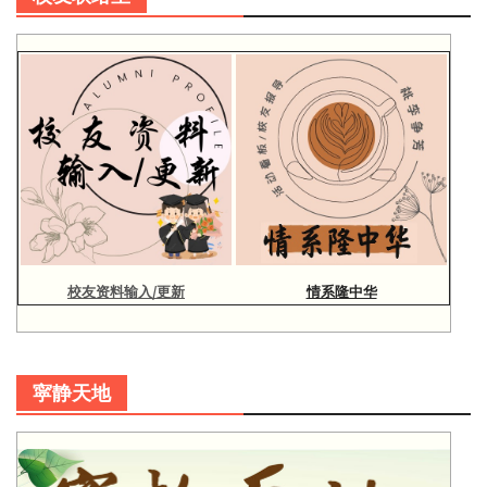
校友资料输入/更新
情系隆中华
寜静天地