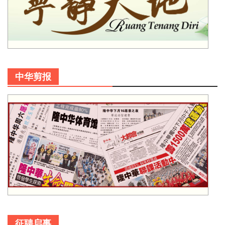
中华剪报
征聘启事