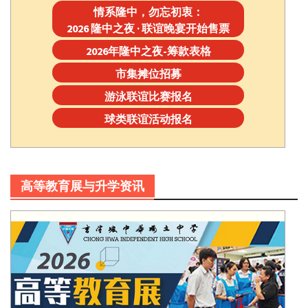
情系隆中，勿忘初衷：
2026 隆中之夜 · 联谊晚宴开始售票
2026年隆中之夜-筹款表格
市集摊位招募
游泳联谊比赛报名
球类联谊活动报名
高等教育展与升学资讯