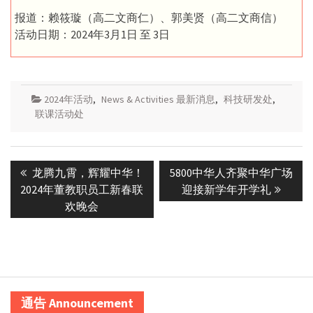
报道：赖筱璇（高二文商仁）、郭美贤（高二文商信）
活动日期：2024年3月1日 至 3日
2024年活动
,
News & Activities 最新消息
,
科技研发处
,
联课活动处
Post
Previous
Next
龙腾九霄，辉耀中华！
5800中华人齐聚中华广场
navigation
post:
post:
2024年董教职员工新春联
迎接新学年开学礼
欢晚会
通告 Announcement