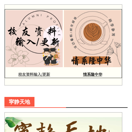
校友资料输入/更新
情系隆中华
寜静天地