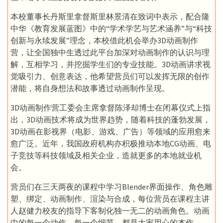
本校董事长丹斯里拿督斯里林景清在致词中表示，配合隆
中华《教育发展蓝图》中的“学术学艺与艺术涵养”与“科技
创新与永续发展”理念，本校借此机会举办3D动画制作
营，让全国独中生透过此平台加深对动画制作的认识与理
解，互相学习，并挖掘学生们的专业技能。3D动画讲求视
觉吸引力、创意表达，他希望营员们可以发挥无限的创作
潜能，将自身想法和故事透过动画制作呈现。
3D动画制作营工委会主席拿督陈泽却博士在闭幕仪式上指
出，3D动画技术将成为世界趋势，随着科技的蓬勃发展，
3D动画在影视界（电影、游戏、广告）等领域的应用愈来
愈广泛。近年，我国政府机构亦积极推动本地CG动画、电
子竞技等科技领域及相关企业，造就更多的本地就业机
会。
营员们在三天两夜的课程中学习Blender界面操作、角色雕
塑、绑定、动画制作、渲染与合成，每位营员在课程主讲
人赵健力校友的指导下客制化独一无二的动画角色。动画
中的每一个动作、每一个细节，都是大家用心的杰作。