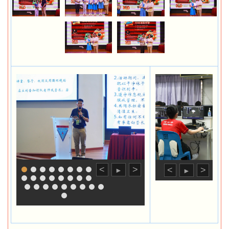
<
>
<
>
►
►