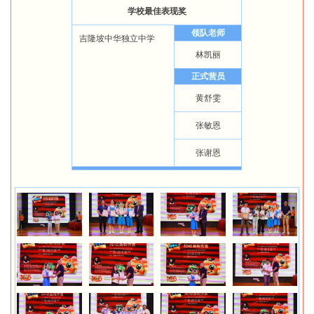
学校最佳表现奖
领队老师
吉隆坡中华独立中学
林凯丽
正式营员
黄舒雯
张敏恩
张谢恩