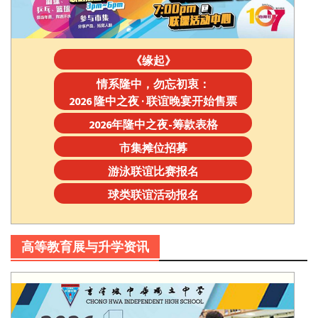
《缘起》
情系隆中，勿忘初衷：
2026 隆中之夜 · 联谊晚宴开始售票
2026年隆中之夜-筹款表格
市集摊位招募
游泳联谊比赛报名
球类联谊活动报名
高等教育展与升学资讯