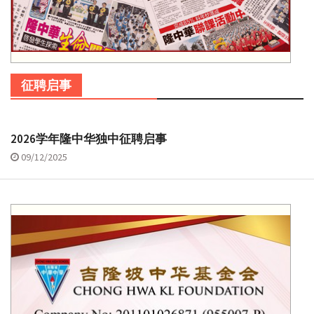
征聘启事
2026学年隆中华独中征聘启事
09/12/2025