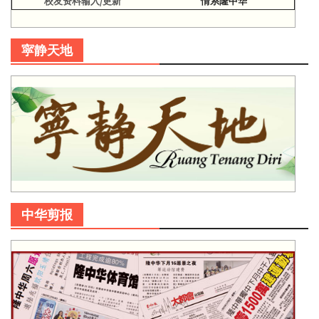
校友资料输入/更新
情系隆中华
寜静天地
中华剪报