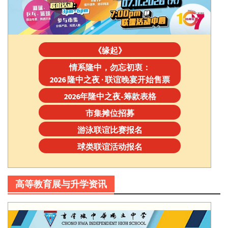
《缘起》
情系隆中，勿忘初衷：
2026 隆中之夜 · 联谊晚宴开始售票
2026年隆中之夜-筹款表格
市集摊位招募
游泳联谊比赛报名
球类联谊活动报名
高等教育展与升学资讯