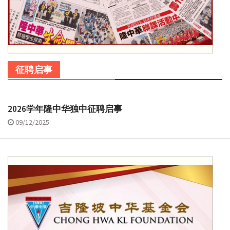
征聘启事
2026学年隆中华独中征聘启事
09/12/2025