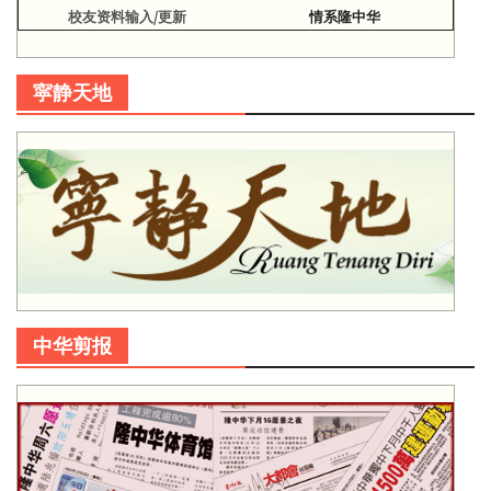
校友资料输入/更新
情系隆中华
寜静天地
中华剪报