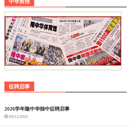
中华剪报
征聘启事
2026学年隆中华独中征聘启事
09/12/2025