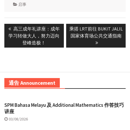
启事
Post
Previous
Next
高三成年礼讲座：成年
乘搭 LRT前往 BUKIT JALIL
navigation
post:
post:
学习转做大人，努力迈向
国家体育场公共交通指南
登峰造极！
通告 Announcement
SPM Bahasa Melayu 及 Additional Mathematics 作答技巧
讲座
03/08/2026