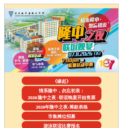
《缘起》
情系隆中，勿忘初衷：
2026 隆中之夜 · 联谊晚宴开始售票
2026年隆中之夜-筹款表格
市集摊位招募
游泳联谊比赛报名