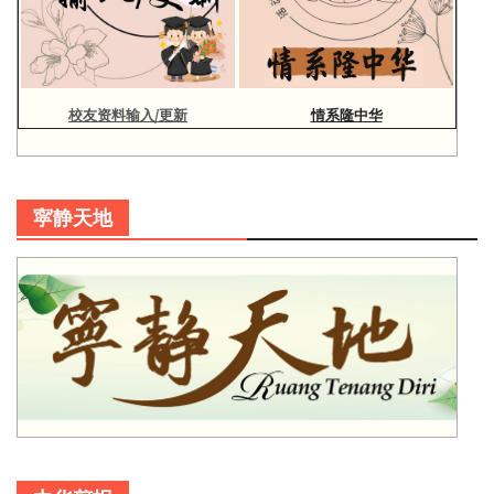
校友资料输入/更新
情系隆中华
寜静天地