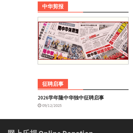
中华剪报
征聘启事
2026学年隆中华独中征聘启事
09/12/2025