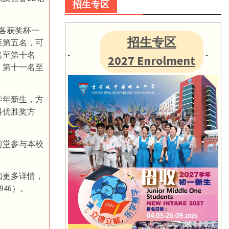
招生专区
皆各获奖杯一
招生专区
至第五名，可
名至第十名
2027 Enrolment
；第十一名至
学年新生，方
科优胜奖方
前堂参与本校
欲知更多详情，
946）。