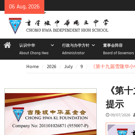
Skip
06 Aug, 2026
to
content
Home
认识中华
行政与办学方针
董事会阵容
About Chong Hwa
Administrator
Board of Governors
Home
2026
July
9
《第十九届雪隆华小
《第十
提示
09/07/2026