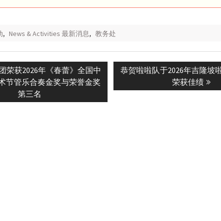
动
,
News & Activities 最新消息
,
教务处
Next
团荣获2026年《春蕾》全国中
恭贺啦啦队于2026年吉隆坡
n
post:
术节管乐合奏金奖与荣誉金奖
荣获佳绩
第三名