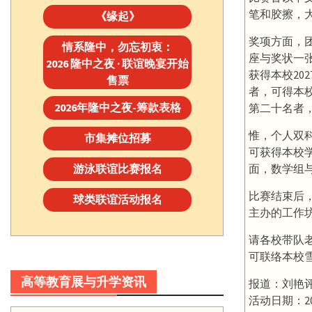
笔和胶擦，
《缘起》
奖项方面，团
情系隆中，勿忘初衷：
座与奖状一
2026 隆中之夜 · 联谊晚宴开始
获得本校2
售票
者，可得本
2026年隆中之夜-筹款表格
第二十名者
惟，个人双
市集摊位招募
可获得本校
游泳联谊比赛报名
面，数学组
比赛结束后
球类联谊活动报名
主办的工作坊
请各校带队老
可联络本校雪隆
高等教育展与升学资讯
报道：刘艳
活动日期：20