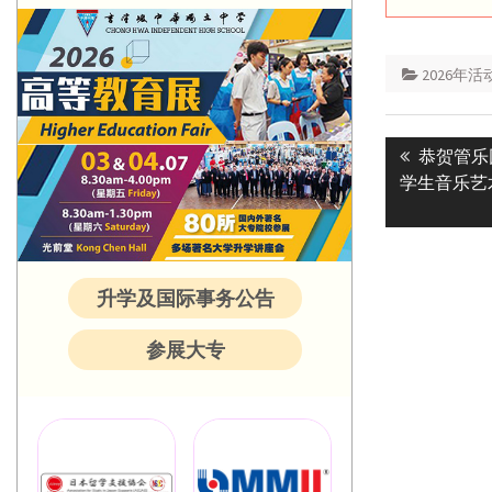
2026年活
Post
Previous
恭贺管乐
navigatio
post:
学生音乐艺
升学及国际事务公告
参展大专