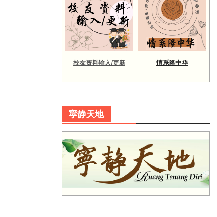
校友资料输入/更新
情系隆中华
寜静天地