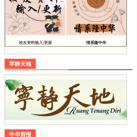
校友资料输入/更新
情系隆中华
寜静天地
中华剪报