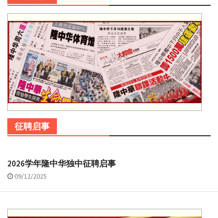
征聘启事
2026学年隆中华独中征聘启事
09/12/2025