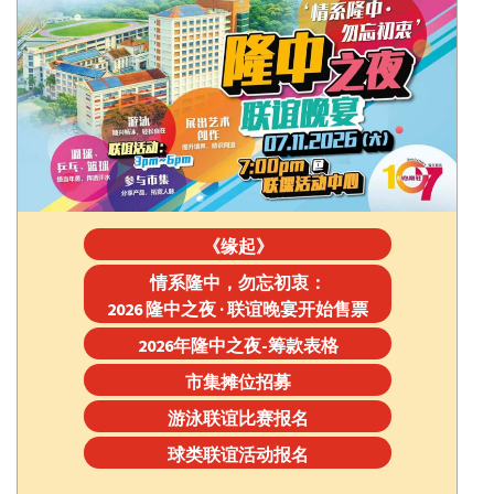
《缘起》
情系隆中，勿忘初衷：
2026 隆中之夜 · 联谊晚宴开始售票
2026年隆中之夜-筹款表格
市集摊位招募
游泳联谊比赛报名
球类联谊活动报名