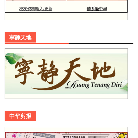
校友资料输入/更新
情系隆中华
寜静天地
中华剪报