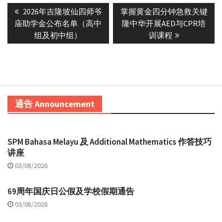
Previous
Next
2026年吉隆坡仙四师爷
掌握黄金四分钟急救关键
navigation
post:
post:
庙助学金公布名单（高中
隆中华开展AED与CPR培
组及初中组）
训课程
通告 Announcement
SPM Bahasa Melayu 及 Additional Mathematics 作答技巧
讲座
03/08/2026
69周年国庆日公假及学校假期通告
03/08/2026