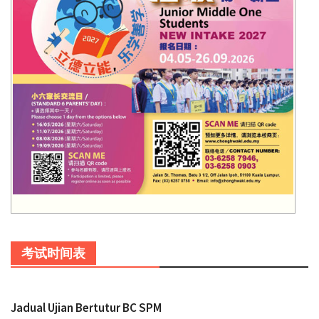
考试时间表
Jadual Ujian Bertutur BC SPM