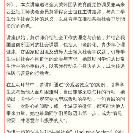
怀》。本次讲座邀请全人关怀团队教育醒觉协调员兼马来
西亚社工师协会会员萧雯铧女士担任主讲嘉宾，与高二学
生分享社会关怀的意义，以及青年在推动共融社会中所能
扮演的角色。
讲座伊始，萧讲师介绍社会工作的理念与价值，并结合我
国当前所面对的社会课题，包括人口老龄化、青少年心理
健康、贫困家庭困境及残障人士融入社会等议题，引导学
生认识社会不同群体的处境与需求。她鼓励同学们从日常
生活中的小事做起，以实际行动关心身边的人，成为传递
温暖与善意的行动者。
在互动环节中，萧讲师通过“旁观者效应”的案例，引导学
生思考当他人面对困难时，自己能够采取怎样的行动。她
指出，关怀不一定需要大型或轰动的举动，一句真诚的问
候、一次耐心的倾听，或一个温暖的微笑，都可能为他人
带来力量。她也鼓励同学们勇敢迈出第一步，成为“看见
需要，并愿意伸出援手的人”。
为进一步加深学生对“共融社会”（Inclusive Society）的理