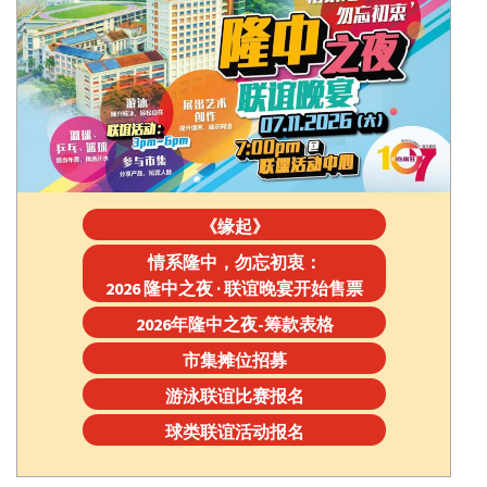
《缘起》
情系隆中，勿忘初衷：
2026 隆中之夜 · 联谊晚宴开始售票
2026年隆中之夜-筹款表格
市集摊位招募
游泳联谊比赛报名
球类联谊活动报名