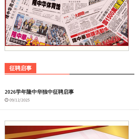
征聘启事
2026学年隆中华独中征聘启事
09/12/2025