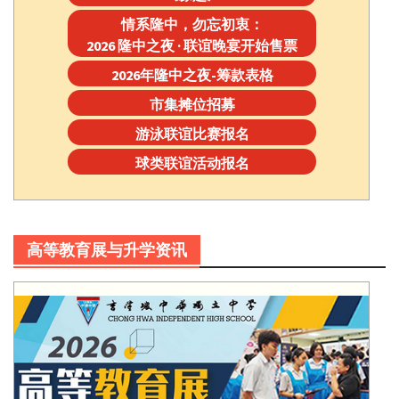
情系隆中，勿忘初衷：
2026 隆中之夜 · 联谊晚宴开始售票
2026年隆中之夜-筹款表格
市集摊位招募
游泳联谊比赛报名
球类联谊活动报名
高等教育展与升学资讯