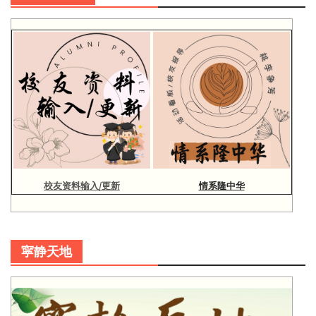
校友资料输入/更新
情系隆中华
寜静天地