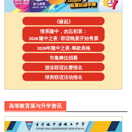
《缘起》
情系隆中，勿忘初衷：
2026 隆中之夜 · 联谊晚宴开始售票
2026年隆中之夜-筹款表格
市集摊位招募
游泳联谊比赛报名
球类联谊活动报名
高等教育展与升学资讯