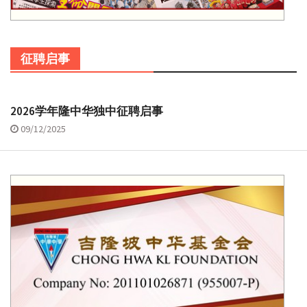
征聘启事
2026学年隆中华独中征聘启事
09/12/2025