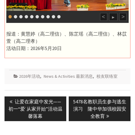
<
>
►
报道：黄慧婷（高二理信）、陈芷瑶（高二理信）、林苡
萱（高二理孝）
活动日期：2026年5月20日
2026年活动
,
News & Activities 最新消息
,
校友联络室
Post
Previous
Next
让爱在家庭中发光——
5478名教职员生参与逃生
navigation
post:
post:
初一“爱˙从家开始”活动温
演习 隆中华加强校园安
馨落幕
全教育