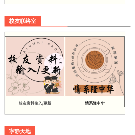
校友联络室
校友资料输入/更新
情系隆中华
寜静天地