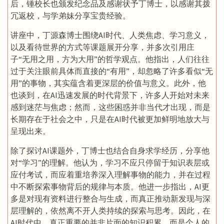
后，锺校长也颁发纪念品及感谢状予丁博士，以感谢其拨
冗返校，与学弟妹分享宝贵经验。
讲座中，丁源森博士围绕AI时代、人类焦虑、学习意义，
以及看待世界的方式等课题展开分享，并多次引用庄
子“无用之用，方为大用”的哲学观点。他指出，人们往往
过于关注眼前具体而直接的“有用”，却忽略了许多看似“无
用”的事物，其实蕴含着更深层的价值与意义。此外，他
也谈到，在AI迅速发展的时代背景下，许多人开始对未来
感到迷茫与焦虑；然而，这些困惑并非当代才出现，而是
长期存在于社会之中，只是在AI时代被更加鲜明地放大与
呈现出来。
除了探讨AI课题外，丁博士也结合自身求学经历，分享他
对“学习”的理解。他认为，学习不应只停留于知识表层或
应付考试，而应着重培养深入理解事物的能力，并在过程
中不断探索事物背后的规律与本质。他进一步指出，AI更
多是对现有资料进行整合与生成，而真正推动新发现与深
层理解的，依然离不开人类持续的探索与思考。因此，在
AI时代中，真正重要的并非片面的知识积累，而是个人的