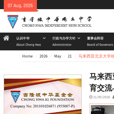
Skip
07 Aug, 2026
to
content
Home
认识中华
行政与办学方针
董事会阵容
About Chong Hwa
Administrator
Board of Governors
Home
2026
May
21
马来西亚北京大学
马来西
育交流
21/05/2026