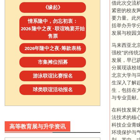
借此次交流
《缘起》
紧密的校友
要力量。此
情系隆中，勿忘初衷：
括举办升学
2026 隆中之夜 · 联谊晚宴开始
发展与校园
售票
马来西亚北
2026年隆中之夜-筹款表格
强校”的传
发展，早已
市集摊位招募
分展现该校
北京大学与
游泳联谊比赛报名
生深入了解
球类联谊活动报名
生，包括在
与专业贡献
在科技发展
法技术的核
科技企业青
高等教育展与升学资讯
环境保护与
划。其中，