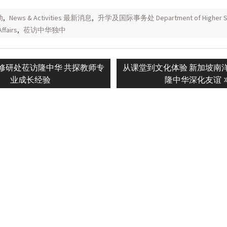
动
,
News & Activities 最新消息
,
升学及国际事务处 Department of Higher St
Affairs
,
莅访中华独中
Next
修研处莅访隆中华 共探教师专
从课堂到文化体验 新加坡南
n
post:
业成长经验
隆中华深化友谊