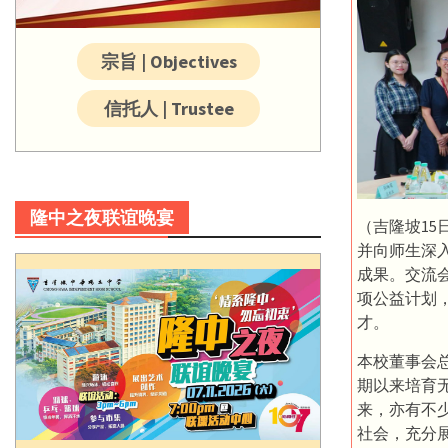
宗旨 | Objectives
信托人 | Trustee
隆中之夜联谊晚宴
（吉隆坡1
并向师生深
成果。交流
项公益计划
才。
本校董事会
期以来培育
来，亦有不
社会，充分