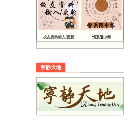
校友资料输入/更新
情系隆中华
寜静天地