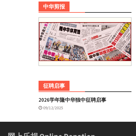
中华剪报
征聘启事
2026学年隆中华独中征聘启事
09/12/2025