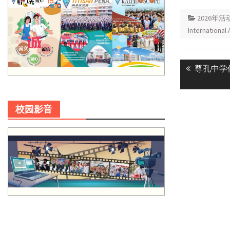
2026年活
International 
Post
Previous
尊孔中学
navigatio
post:
校园影音