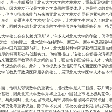
机会，进一步联系曾于北京大学求学的本校校友，重新凝聚彼此
网络。因为校友不仅是学校办学成果的重要体现，更是推动教育
外，他也期待未来能与马来西亚北京大学校友会展开更紧密的合
分享会、专题讲座及学术交流活动等，让本校学生更深入了解北
文化，同时为有志赴北大深造的学生提供更多前辈经验分享、指
京大学校友会会长赖贞瑝则说，许多人对北京大学的印象，仍停留
统定位，但实际上，北大近年在纯理科、新工科、新材料及高端科
跻身中国乃至国际前列。其中，北大新材料学院更获得国家重点
雄厚的科研基础与创新实力。他继而指出，该校友会积极扮演桥
马来西亚高等教育机构之间的合作，联合培养区域科技人才，协
赴华深造的机会。此外，他也提及多位活跃于马来西亚医疗界的
大学任教及于政府医院服务的校友，展现北京大学医学人才在本
。
方面，他特别强调数学的重要性，指出数学是人工智能、芯片研
心基础，因此北京大学数学系毕业生在中国就业市场上极具竞争
睐。与此同时，北大在城市规划与环境科学领域同样表现卓越，
气候变化等重要议题。除了学术发展，该校友会也长期推动多项
“博雅讲堂”是一项面向马来西亚社会及独中的公益学术平台，通