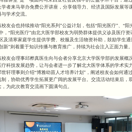
及学者来马举办免费公开讲座，分享领导力、经济及国际发展等
播与学术交流。
校友会也持续推动“阳光系列”公益计划，包括“阳光医疗”、“阳光
中，“阳光医疗”由北大医学部校友为弱势群体提供义诊及医疗资
乡区及清寒家庭学生提供学费、校服及生活物资补助，鼓励学生通
光创新”则着重于知识传播与教育推广，持续为社会注入正面力量
该校友会理事邱桦真医生向与会者分享北京大学医学部的发展概
医疗科技发展趋势，让与会者进一步了解北大医学体系的学术实
邓世轩理事则介绍“博雅幼苗人才培养计划”，阐述校友会如何通
机制，协助优秀学生拓展更广阔的发展平台。交流活动结束后，
念，为此次教育交流画下圆满句点。