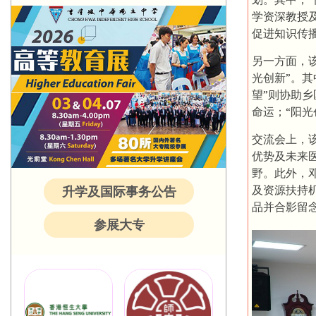
学资深教授
促进知识传
另一方面，该
光创新”。其
望”则协助
命运；“阳
交流会上，
优势及未来
野。此外，
及资源扶持
升学及国际事务公告
品并合影留
参展大专