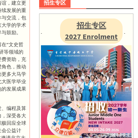
招生专区
情谊，建立更
持续发展的重
作与交流，包
招生专区
京大学的学术
导与鼓励。
2027 Enrolment
在“文史哲
研等领域的
经费资助，充
梁角色，推动
助更多大马学
北大医学毕业
地的发展成果
发、编程及算
力，深受各大
积极回应全球
社会公益计
过邀请北京大