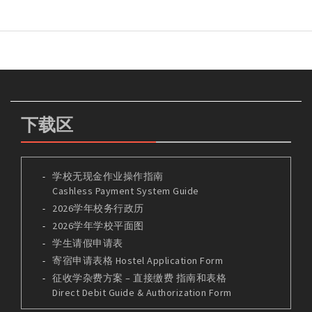
下载区
学校无现金作业操作指南
Cashless Payment System Guide
2026学年校务行政历
2026学年学校平面图
学生请假申请表
寄宿申请表格 Hostel Application Form
征收学杂费方案 – 直接缴费 指南和表格
Direct Debit Guide & Authorization Form