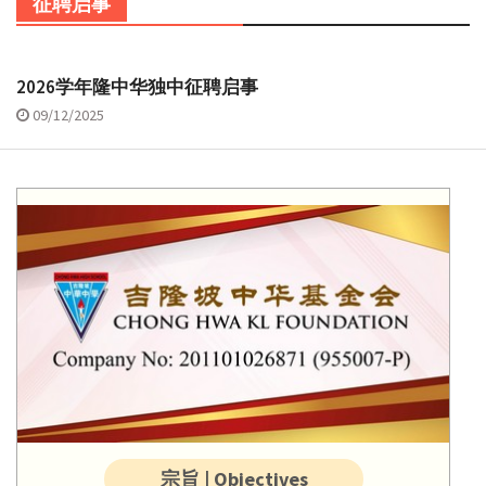
征聘启事
2026学年隆中华独中征聘启事
09/12/2025
宗旨 | Objectives