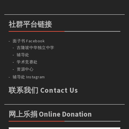
社群平台链接
面子书 Facebook
吉隆坡中华独立中学
辅导处
学术竞赛处
资源中心
辅导处 Instagram
联系我们 Contact Us
网上乐捐 Online Donation