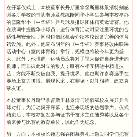
在开幕仪式上，本校董事长丹斯里拿督斯里林景清特别感
谢各所学校的带队老师及教练陪同华小学生参与本校举办
的雪隆华小《中华杯》乒乓球及排球团体精英邀请赛。他
在致词中提醒华小球员，进行体育活动时应注重环境的合
适性与安全性，同时也借此机会介绍本校设备完善的体育
馆设施。此外，他宣布明年的《中华杯》赛事将改由联课
活动中心（室内体育馆）举行，规模也将较今年更为盛
大。此外，他强调，运动员应将对手视为促进自身进步的
良师，而非彼此对立的敌人；唯有在相互切磋中精进技
艺，方能不断突破自我、提升境界。他也期许参赛选手在
赛场上奋力拼搏、展现风采，在赛场下以礼相待、建立真
挚友谊。
本校董事长丹斯里拿督斯里林景清与饶彦斌校友展开乒乓
球对打，为活动揭开序幕，也迎来现场的热烈掌声。仪式
结束后，本校亦颁发参与证书予技术主任陆秀英以及各个
前来参与比赛的教育单位，以此作为纪念。
另一方面，本校校长锺志强在闭幕典礼上勉励同学们把赛