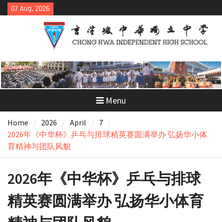
Skip
07 Aug, 2026
to
content
Menu
Home
2026
April
7
2026年《中华杯》乒乓与排球精英赛圆满举办 弘扬华小体
育精神与团队风貌
2026年《中华杯》乒乓与排球
精英赛圆满举办 弘扬华小体育