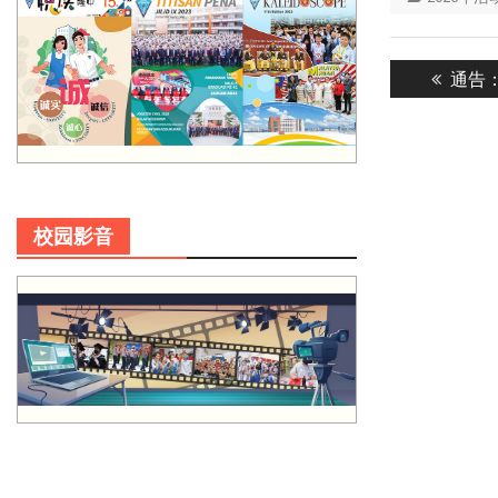
Post
Previ
通告
navigatio
post:
校园影音