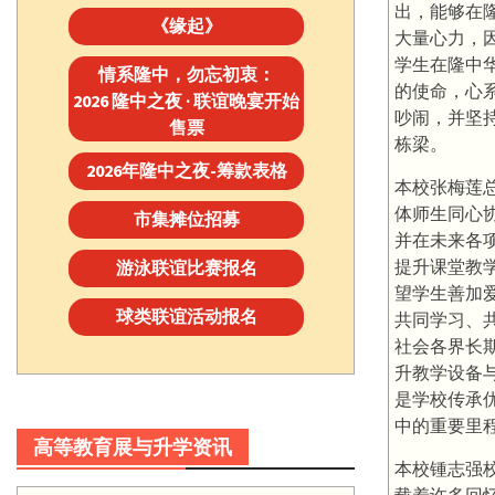
出，能够在
《缘起》
大量心力，
学生在隆中
情系隆中，勿忘初衷：
的使命，心
2026 隆中之夜 · 联谊晚宴开始
吵闹，并坚
售票
栋梁。
2026年隆中之夜-筹款表格
本校张梅莲
体师生同心
市集摊位招募
并在未来各
提升课堂教
游泳联谊比赛报名
望学生善加
球类联谊活动报名
共同学习、
社会各界长
升教学设备
是学校传承
中的重要里
高等教育展与升学资讯
本校锺志强
载着许多回