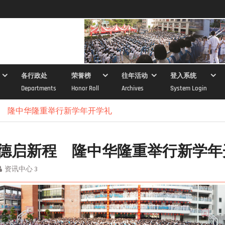
各行政处
荣誉榜
往年活动
登入系统
Departments
Honor Roll
Archives
System Login
 隆中华隆重举行新学年开学礼
德启新程 隆中华隆重举行新学年
资讯中心 3