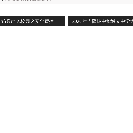
ous
Next
：访客出入校园之安全管控
2026 年吉隆坡中华独立中
n
post: