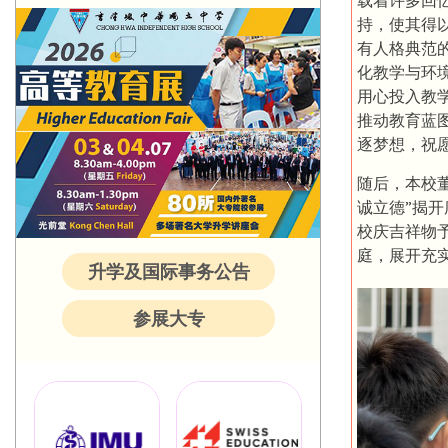
持，使其得
有人格典范
化教学与环
用心投入教
推动教育蓝
逐梦想，祝
随后，本校
诚立德”揭
校庆吉祥物
庭，展开充
升学及国际事务公告
参展大专