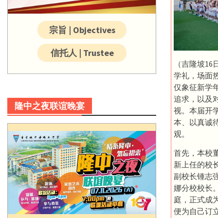
宗旨 | Objectives
信托人 | Trustee
（吉隆坡1
学礼，场面
仅象征新学
追求，以及
隆中之夜联谊晚宴
视。本届开
本、以真诚
观。
首先，本校
新上任的校
副校长锺志
娜分校校长
庭，正式成
便为自己订