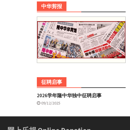
中华剪报
征聘启事
2026学年隆中华独中征聘启事
09/12/2025