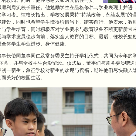
以顺利肩负校长重任。他勉励学生在品格修养与学业表现上并进
的学习者。锺校长指出，学校发展秉持“持续改善，永续发展”的
境建设，同时也希望学生懂得珍惜当下、踏实前行。他表示，教
学与学生培育，同时积极应对学业要求与教育设备不断更新所带
图与学术发展稳步向前，落实全人教育的目标。最后，锺校长勉
愿全体学生学业进步、身体健康。
董事长偕同董事同仁及常务委员主持开学礼仪式，共同为今年的学
开序幕，并与全校学生合影留念。仪式后，董事们与常务委员赠送
予初一新生，象征学校对新生的欢迎与祝福，期许他们尽快融入
实而美好的校园生活。