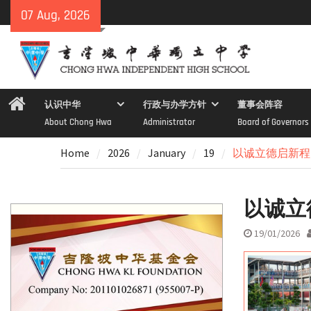
Skip
07 Aug, 2026
to
content
Home
认识中华
行政与办学方针
董事会阵容
About Chong Hwa
Administrator
Board of Governors
Home
2026
January
19
以诚立德启新程
以诚立
19/01/2026