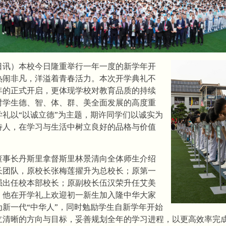
6日讯）本校今日隆重举行一年一度的新学年开
热闹非凡，洋溢着青春活力。本次开学典礼不
年的正式开启，更体现学校对教育品质的持续
对学生德、智、体、群、美全面发展的高度重
学礼以“以诚立德”为主题，期许同学们以诚实为
待人，在学习与生活中树立良好的品格与价值
董事长丹斯里拿督斯里林景清向全体师生介绍
长团队，原校长张梅莲擢升为总校长；原第一
强出任校本部校长；原副校长伍汉荣升任艾美
。他在开学礼上欢迎初一新生加入隆中华大家
为新一代“中华人”，同时勉励学生自新学年开始
立清晰的方向与目标，妥善规划全年的学习进程，以更高效率完