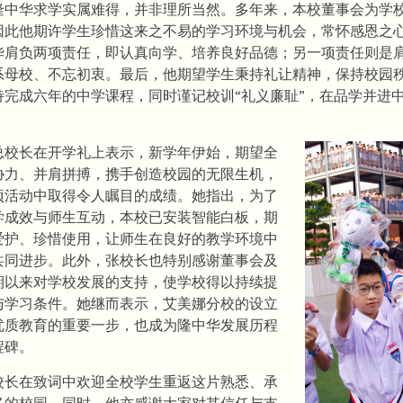
隆中华求学实属难得，并非理所当然。多年来，本校董事会为学
因此他期许学生珍惜这来之不易的学习环境与机会，常怀感恩之
华肩负两项责任，即认真向学、培养良好品德；另一项责任则是
系母校、不忘初衷。最后，他期望学生秉持礼让精神，保持校园
持完成六年的中学课程，同时谨记校训“礼义廉耻”，在品学并进
总校长在开学礼上表示，新学年伊始，期望全
协力、并肩拼搏，携手创造校园的无限生机，
项活动中取得令人瞩目的成绩。她指出，为了
学成效与师生互动，本校已安装智能白板，期
爱护、珍惜使用，让师生在良好的教学环境中
共同进步。此外，张校长也特别感谢董事会及
期以来对学校发展的支持，使学校得以持续提
与学习条件。她继而表示，艾美娜分校的设立
优质教育的重要一步，也成为隆中华发展历程
程碑。
校长在致词中欢迎全校学生重返这片熟悉、承
忆的校园。同时，他亦感谢大家对其信任与支