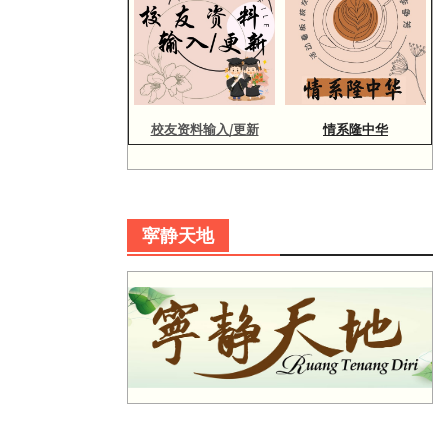
校友资料输入/更新
情系隆中华
寜静天地